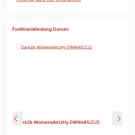
ndkosten
Preise inkl. MwSt. zzgl. Versandkosten
arenkorb
Produktgalerie überspringen
Funktionskleidung Damen
Dare2b WomensAirLtHy DWN485/ZJ2