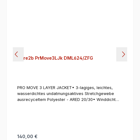
Dare2b PrMove3LJk DML624/ZFG
PRO MOVE 3 LAYER JACKET• 3-lagiges, leichtes,
wasserdichtes undatmungsaktives Stretchgewebe
ausrecyceltem Polyester - ARED 20/30• Winddicht
zum Schutz vor Auskühlung• Wasserabweisende
Ausstattung• SEAMSMART Technologie fürmaximale
Bewegungsfreiheit• Gewebtes Stretch-Material mit
einerdauerhaft wasserabweisendenImprägnierung
(DWR) dieAllwetterschutz bietet• Die angeraute
Rückenoberflächebietet Wärme und Komfort.• 1
Regulärer Preis:
140,00 €