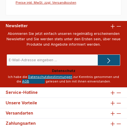
Gesäßtasche mit Reißverschluss• PFAS-konform•
Preise inkl. MwSt. zzgl. Versandkosten
Komplettes Gewicht desKleidungsstücks - 325
g/m²(basierend auf Größe M)Angaben zum Hersteller
(EU-Produktsicherheitsverordnung, GPSR)Regatta
Great Outdoors Ireland Ltd. (Regatta + Dare2b)25
Newsletter
Westside Centre, Model Farm Road, Company no
5291270000 Cork T12 EH21IranAngaben zur
Abonnieren Sie jetzt einfach unseren regelmäßig erscheinenden
verantwortlichen Person (EU-
Newsletter und Sie werden stets unter den Ersten sein, über neue
Produktsicherheitsverordnung, GPSR)Schuh- und
Produkte und Angebote informiert werden.
Sporthaus KleineKorbacher Straße 834508 Willingen
(Upland)Deutschlandschuhhauskleine@t-
E-
online.dewww.sport-kleine.de
Mail-
Adresse
Datenschutz
*
Ich habe die
Datenschutzbestimmungen
zur Kenntnis genommen und
die
AGB
gelesen und bin mit ihnen einverstanden.
Service-Hotline
Unsere Vorteile
Versandarten
Zahlungsarten