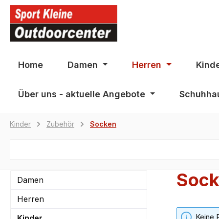
springen
Zur Hauptnavigation springen
Home
Damen
Herren
Kind
Über uns - aktuelle Angebote
Schuhhau
Kinder
Zubehör
Socken
Sock
Damen
Herren
Keine 
Kinder