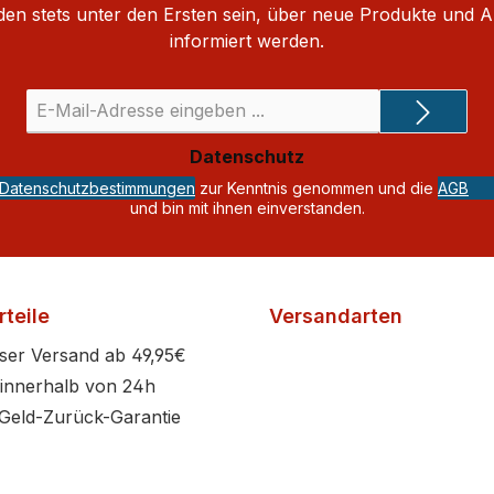
den stets unter den Ersten sein, über neue Produkte und 
informiert werden.
E-
Mail-
Adresse
Datenschutz
*
Datenschutzbestimmungen
zur Kenntnis genommen und die
AGB
und bin mit ihnen einverstanden.
teile
Versandarten
ser Versand ab 49,95€
innerhalb von 24h
Geld-Zurück-Garantie