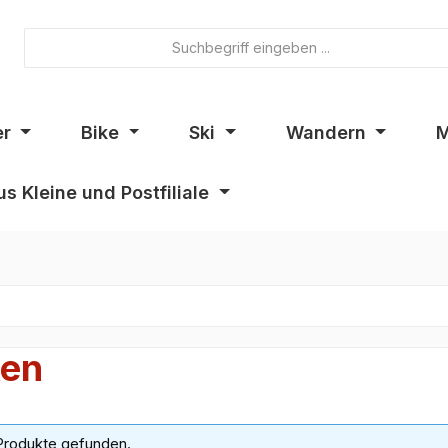
er
Bike
Ski
Wandern
M
s Kleine und Postfiliale
en
Produkte gefunden.