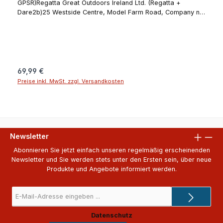
GPSR)Regatta Great Outdoors Ireland Ltd. (Regatta +
Dare2b)25 Westside Centre, Model Farm Road, Company no
5291270000 Cork T12 EH21IranAngaben zur verantwortlichen
Person (EU-Produktsicherheitsverordnung, GPSR)Schuh- und
Sporthaus KleineKorbacher Straße 834508 Willingen
(Upland)Deutschlandschuhhauskleine@t-online.dewww.sport-
kleine.de
Regulärer Preis:
69,99 €
Preise inkl. MwSt. zzgl. Versandkosten
Newsletter
Abonnieren Sie jetzt einfach unseren regelmäßig erscheinenden
Newsletter und Sie werden stets unter den Ersten sein, über neue
Produkte und Angebote informiert werden.
E-
Mail-
Adresse
Datenschutz
*