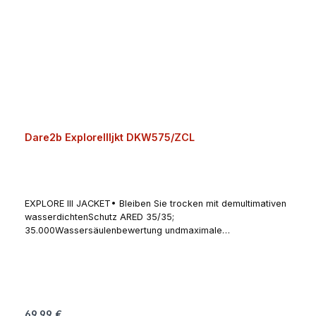
Dare2b ExploreIIIjkt DKW575/ZCL
EXPLORE III JACKET• Bleiben Sie trocken mit demultimativen
wasserdichtenSchutz ARED 35/35;
35.000Wassersäulenbewertung undmaximale
Atmungsaktivität; 35.000gFeuchtigkeit entweichen
g/m²/24Stunden. Designt für
uneingeschränkteBewegungsfreiheit, aus
recyceltemPolyester-Stretchmaterial fürvollumfassenden
Schutz• Extra Wasserschutz; robustes,wasserabweisendes
Obermaterialund vollständig verschweißte Nähte• PFC,
Regulärer Preis:
69,99 €