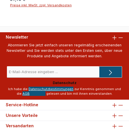
Preise inkl. MwSt. zzgl. Versandkosten
Newsletter
Abonnieren Sie jetzt einfach unseren regelmäßig erscheinenden
Newsletter und Sie werden stets unter den Ersten sein, über neue
Produkte und Angebote informiert werden.
E-
Mail-
Adresse
Datenschutz
*
Ich habe die
Datenschutzbestimmungen
zur Kenntnis genommen und
die
AGB
gelesen und bin mit ihnen einverstanden.
Service-Hotline
Unsere Vorteile
Versandarten