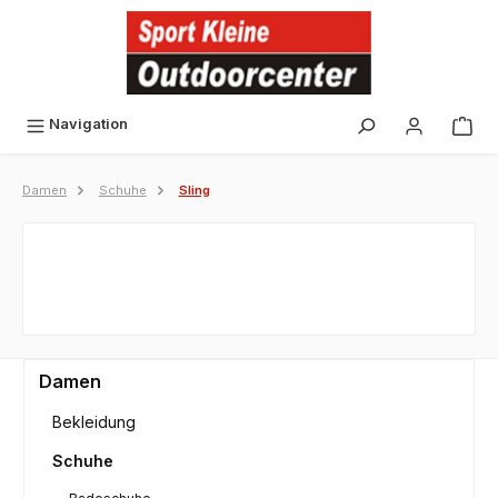
alt springen
Navigation
Damen
Schuhe
Sling
Damen
Bekleidung
Schuhe