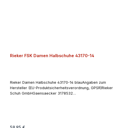
Rieker FSK Damen Halbschuhe 43170-14
Rieker Damen Halbschuhe 43170-14 blauAngaben zum
Hersteller (EU-Produktsicherheitsverordnung, GPSR)Rieker
Schuh GmbHGaensaecker 3178532
TuttlingenDeutschlandrieker-
schuh@rieker.netwww.rieker.com
Regulärer Preis:
59,95 €