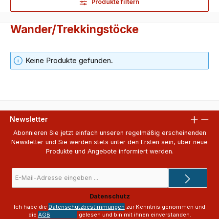
Produkte filtern
Wander/Trekkingstöcke
Keine Produkte gefunden.
Newsletter
Abonnieren Sie jetzt einfach unseren regelmäßig erscheinenden
Newsletter und Sie werden stets unter den Ersten sein, über neue
Produkte und Angebote informiert werden.
E-
Mail-
Adresse
Datenschutz
*
Ich habe die
Datenschutzbestimmungen
zur Kenntnis genommen und
die
AGB
gelesen und bin mit ihnen einverstanden.