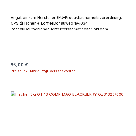
Angaben zum Hersteller (EU-Produktsicherheitsverordnung,
GPSR)Fischer + LöfflerDonauweg 194034
PassauDeutschlandguenter.felsner@fischer-ski.com
Regulärer Preis:
95,00 €
Preise inkl. MwSt. zzgl. Versandkosten