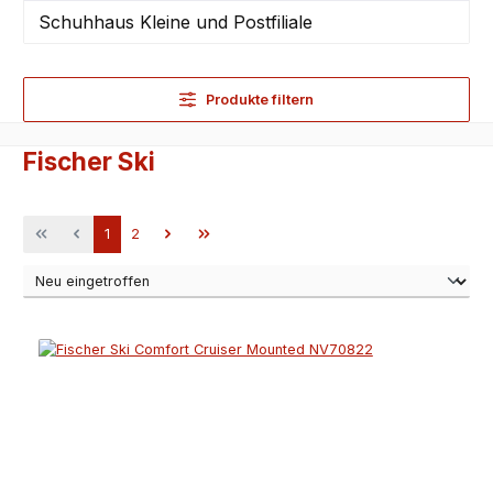
Schuhhaus Kleine und Postfiliale
Produkte filtern
Fischer Ski
Seite
Seite
1
2