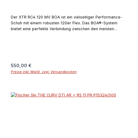
Der XTR RC4 120 MV BOA ist ein vielseitiger Performance-
Schuh mit einem robusten 120er Flex. Das BOA®-System
bietet eine perfekte Verbindung zwischen den meisten
Fußformen, dem Sanitized XTR-Innenschuh und der TPU-
Schale. GripWalk® sorgt für Sicherheit und Komfort bei allen
Bedingungen des Skitages.Angaben zum Hersteller (EU-
Produktsicherheitsverordnung, GPSR)Fischer +
LöfflerDonauweg 194034
PassauDeutschlandguenter.felsner@fischer-ski.com
Regulärer Preis:
550,00 €
Preise inkl. MwSt. zzgl. Versandkosten