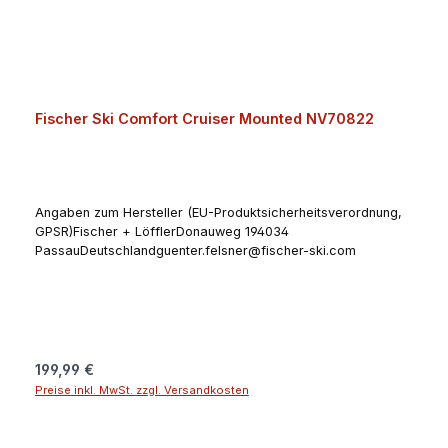
Fischer Ski Comfort Cruiser Mounted NV70822
Angaben zum Hersteller (EU-Produktsicherheitsverordnung,
GPSR)Fischer + LöfflerDonauweg 194034
PassauDeutschlandguenter.felsner@fischer-ski.com
Regulärer Preis:
199,99 €
Preise inkl. MwSt. zzgl. Versandkosten