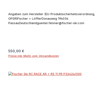
Angaben zum Hersteller (EU-Produktsicherheitsverordnung,
GPSR)Fischer + LöfflerDonauweg 194034
PassauDeutschlandguenter.felsner@fischer-ski.com
Regulärer Preis:
550,00 €
Preise inkl. MwSt. zzgl. Versandkosten