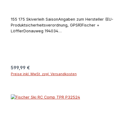
155 175 Skiverleih SaisonAngaben zum Hersteller (EU-
Produktsicherheitsverordnung, GPSR)Fischer +
LöfflerDonauweg 194034
PassauDeutschlandguenter.felsner@fischer-ski.com
Regulärer Preis:
599,99 €
Preise inkl. MwSt. zzgl. Versandkosten