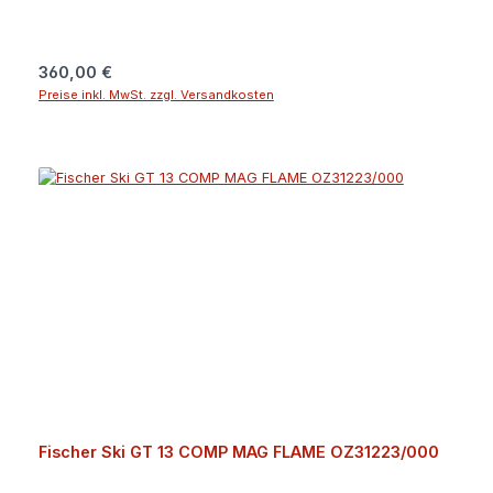
GPSR)Fischer + LöfflerDonauweg 194034
PassauDeutschlandguenter.felsner@fischer-ski.com
Regulärer Preis:
360,00 €
Preise inkl. MwSt. zzgl. Versandkosten
Fischer Ski GT 13 COMP MAG FLAME OZ31223/000