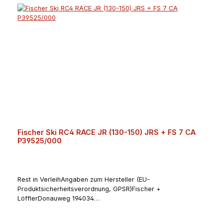
Fischer Ski RC4 RACE JR (130-150) JRS + FS 7 CA
P39525/000
Rest in VerleihAngaben zum Hersteller (EU-
Produktsicherheitsverordnung, GPSR)Fischer +
LöfflerDonauweg 194034
PassauDeutschlandguenter.felsner@fischer-ski.com