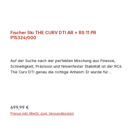
Fischer Ski THE CURV DTI AR + RS 11 PR
P15324/000
Auf der Suche nach der perfekten Mischung aus Finesse,
Schnelligkeit, Präzision und felsenfester Stabilität ist der RC4
The Curv DTI genau die richtige Antwort. Er wurde für
anspruchsvolle Skifahrer:innen optimiert, die auf den Pisten
nach grenzenlosem Nervenkitzel suchen und zaubert ihnen
garantiert ein Lächeln ins Gesicht.Angaben zum Hersteller
(EU-Produktsicherheitsverordnung, GPSR)Fischer +
LöfflerDonauweg 194034
PassauDeutschlandguenter.felsner@fischer-ski.com
Regulärer Preis:
699,99 €
Preise inkl. MwSt. zzgl. Versandkosten