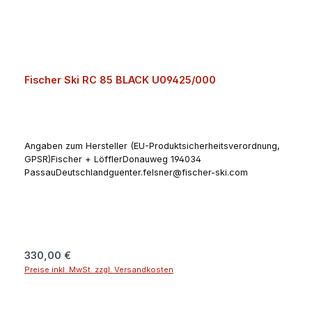
Fischer Ski RC 85 BLACK U09425/000
Angaben zum Hersteller (EU-Produktsicherheitsverordnung,
GPSR)Fischer + LöfflerDonauweg 194034
PassauDeutschlandguenter.felsner@fischer-ski.com
Regulärer Preis:
330,00 €
Preise inkl. MwSt. zzgl. Versandkosten