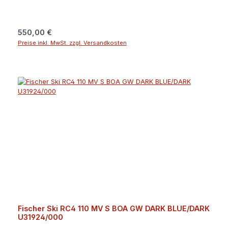
bei allen Bedingungen des Skitages.Angaben zum Hersteller
(EU-Produktsicherheitsverordnung, GPSR)Fischer +
LöfflerDonauweg 194034
PassauDeutschlandguenter.felsner@fischer-ski.com
Regulärer Preis:
550,00 €
Preise inkl. MwSt. zzgl. Versandkosten
Fischer Ski RC4 110 MV S BOA GW DARK BLUE/DARK
U31924/000