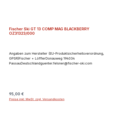
Fischer Ski GT 13 COMP MAG BLACKBERRY
OZ31323/000
Angaben zum Hersteller (EU-Produktsicherheitsverordnung,
GPSR)Fischer + LöfflerDonauweg 194034
PassauDeutschlandguenter.felsner@fischer-ski.com
Regulärer Preis:
95,00 €
Preise inkl. MwSt. zzgl. Versandkosten