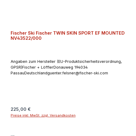
Fischer Ski Fischer TWIN SKIN SPORT EF MOUNTED
NV43522/000
Angaben zum Hersteller (EU-Produktsicherheitsverordnung,
GPSR)Fischer + LöfflerDonauweg 194034
PassauDeutschlandguenter.felsner@fischer-ski.com
Regulärer Preis:
225,00 €
Preise inkl. MwSt. zzgl. Versandkosten