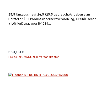
25,5 Umtausch auf 24,5 (25,5 gebraucht)Angaben zum
Hersteller (EU-Produktsicherheitsverordnung, GPSR)Fischer
+ LöfflerDonauweg 194034
PassauDeutschlandguenter.felsner@fischer-ski.com
Regulärer Preis:
550,00 €
Preise inkl. MwSt. zzgl. Versandkosten