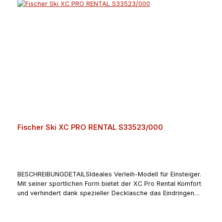
Fischer Ski XC PRO RENTAL S33523/000
BESCHREIBUNGDETAILSIdeales Verleih-Modell für Einsteiger.
Mit seiner sportlichen Form bietet der XC Pro Rental Komfort
und verhindert dank spezieller Decklasche das Eindringen
von Schnee. Das Plus für den Rental-Einsatz: EAN-Code
Sticker und Rental Size Flag für einfaches Handling bei der
Ausgabe. Fischer Fresh und stabile Verarbeitung für