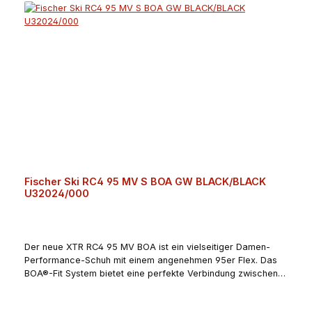
Fischer Ski RC4 95 MV S BOA GW BLACK/BLACK
U32024/000
Der neue XTR RC4 95 MV BOA ist ein vielseitiger Damen-
Performance-Schuh mit einem angenehmen 95er Flex. Das
BOA®-Fit System bietet eine perfekte Verbindung zwischen
den meisten Fußformen, dem Sanitized XTR-Innenschuh und
der TPU-Schale. GripWalk® sorgt für Sicherheit und Komfort