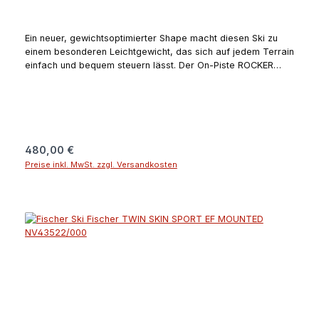
Ein neuer, gewichtsoptimierter Shape macht diesen Ski zu
einem besonderen Leichtgewicht, das sich auf jedem Terrain
einfach und bequem steuern lässt. Der On-Piste ROCKER
sorgt für besonders ausgeglichene Fahrten und präzise
Schwünge.Besonders leicht dank spezieller
LeichtbauweiseEinfaches Handling spart Kraft auf der
PisteExzellenter KantengriffMit Leichtigkeit über jede
PisteSidecut: 118-73-100Kantenwinkel Base und Side: 1 /
3On-/Off Pist: 80/20Angaben zum Hersteller (EU-
Regulärer Preis:
480,00 €
Produktsicherheitsverordnung, GPSR)Fischer +
Preise inkl. MwSt. zzgl. Versandkosten
LöfflerDonauweg 194034
PassauDeutschlandguenter.felsner@fischer-ski.com