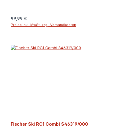
garantierte Langlebigkeit!Angaben zum Hersteller (EU-
Produktsicherheitsverordnung, GPSR)Fischer +
LöfflerDonauweg 194034
Regulärer Preis:
99,99 €
PassauDeutschlandguenter.felsner@fischer-ski.com
Preise inkl. MwSt. zzgl. Versandkosten
Fischer Ski RC1 Combi S46319/000