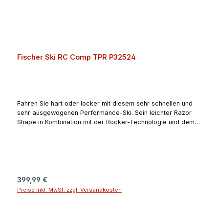
Fischer Ski RC Comp TPR P32524
Fahren Sie hart oder locker mit diesem sehr schnellen und
sehr ausgewogenen Performance-Ski. Sein leichter Razor
Shape in Kombination mit der Rocker-Technologie und dem
leichten, starken Carbon Tex ermöglichen stabile, perfekt
gecarvte Schwünge.Angaben zum Hersteller (EU-
Produktsicherheitsverordnung, GPSR)Fischer +
LöfflerDonauweg 194034
PassauDeutschlandguenter.felsner@fischer-ski.com
Regulärer Preis:
399,99 €
Preise inkl. MwSt. zzgl. Versandkosten