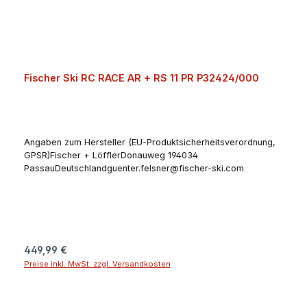
Fischer Ski RC RACE AR + RS 11 PR P32424/000
Angaben zum Hersteller (EU-Produktsicherheitsverordnung,
GPSR)Fischer + LöfflerDonauweg 194034
PassauDeutschlandguenter.felsner@fischer-ski.com
Regulärer Preis:
449,99 €
Preise inkl. MwSt. zzgl. Versandkosten