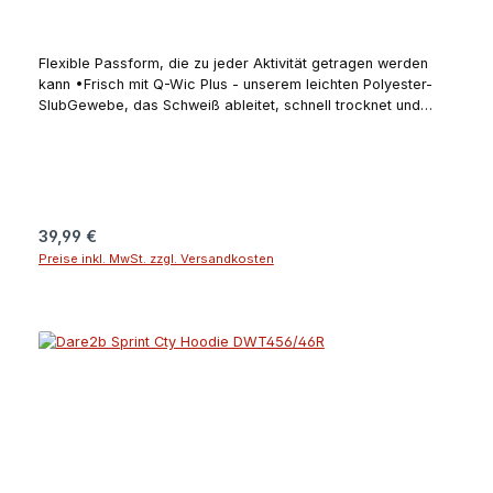
Flexible Passform, die zu jeder Aktivität getragen werden
kann •Frisch mit Q-Wic Plus - unserem leichten Polyester-
SlubGewebe, das Schweiß ableitet, schnell trocknet und
geruchsverursachende Bakterien abweist •Fixierte Kapuze
mit lässigem Design •Tasche im Känguru-Design
•Daumenschlaufen •Reflektierende Prints für bessere
Sichtbarkeit •UV-Schutz (UPF) von 50+Angaben zum
Hersteller (EU-Produktsicherheitsverordnung, GPSR)Regatta
Great Outdoors Ireland Ltd. (Regatta + Dare2b)25 Westside
Regulärer Preis:
39,99 €
Centre, Model Farm Road, Company no 5291270000 Cork
Preise inkl. MwSt. zzgl. Versandkosten
T12 EH21IranAngaben zur verantwortlichen Person (EU-
Produktsicherheitsverordnung, GPSR)Schuh- und Sporthaus
KleineKorbacher Straße 834508 Willingen
(Upland)Deutschlandschuhhauskleine@t-online.dewww.sport-
kleine.de