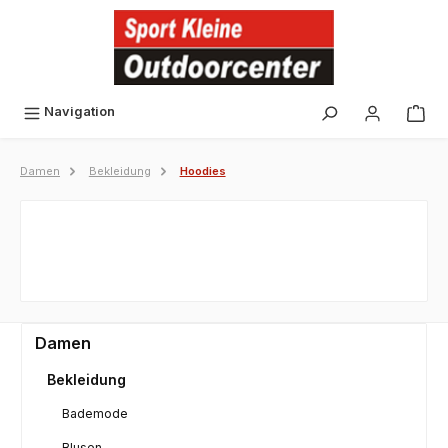
alt springen
Navigation
Damen
Bekleidung
Hoodies
Damen
Bekleidung
Bademode
Blusen