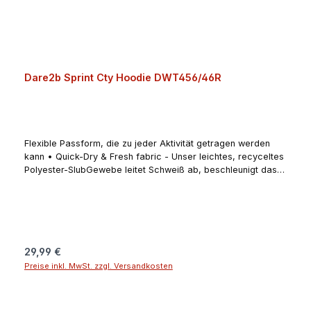
Dare2b Sprint Cty Hoodie DWT456/46R
Flexible Passform, die zu jeder Aktivität getragen werden
kann • Quick-Dry & Fresh fabric - Unser leichtes, recyceltes
Polyester-SlubGewebe leitet Schweiß ab, beschleunigt das
Trocknen und weist geruchsverursachende Bakterien ab •
Fixierte Kapuze mit lässigem Design • Tasche im Känguru-
Design • Daumenschlaufen • Reflektierende Prints für
bessere Sichtbarkeit • UV-Schutz (UPF) von 50+Angaben
zum Hersteller (EU-Produktsicherheitsverordnung,
GPSR)Regatta Great Outdoors Ireland Ltd. (Regatta +
Regulärer Preis:
29,99 €
Dare2b)25 Westside Centre, Model Farm Road, Company no
Preise inkl. MwSt. zzgl. Versandkosten
5291270000 Cork T12 EH21IranAngaben zur verantwortlichen
Person (EU-Produktsicherheitsverordnung, GPSR)Schuh- und
Sporthaus KleineKorbacher Straße 834508 Willingen