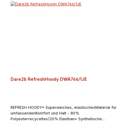
Dare2b RefreshHoody DWA766/1JE
REFRESH HOODY• Superweiches, elastischesMaterial für
umfassendenKomfort und Halt - 80%
Polyesterrecyceltes/20% Elasthan• Synthetische
chemiefreie undantibakterielle Eigenschaften,die der
Geruchsbildungentgegenwirken• Vertikal verlaufende Nähte