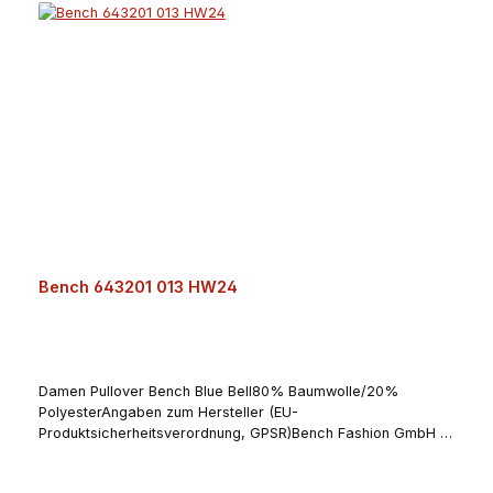
(Upland)Deutschlandschuhhauskleine@t-online.dewww.sport-
kleine.de
Bench 643201 013 HW24
Damen Pullover Bench Blue Bell80% Baumwolle/20%
PolyesterAngaben zum Hersteller (EU-
Produktsicherheitsverordnung, GPSR)Bench Fashion GmbH &
Co. KGMetternichstrasse 3254292 TrierDeutschland