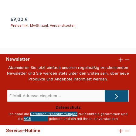
Regulärer Preis:
69,00 €
Preise inkl. MwSt. zzgl. Versandkosten
Newsletter
Abonnieren Sie jetzt einfach unseren regelmäßig erscheinenden
Newsletter und Sie werden stets unter den Ersten sein, über neue
Produkte und Angebote informiert werden.
E-
Mail-
Adresse
Datenschutz
*
Ich habe die
Datenschutzbestimmungen
zur Kenntnis genommen und
die
AGB
gelesen und bin mit ihnen einverstanden.
Service-Hotline