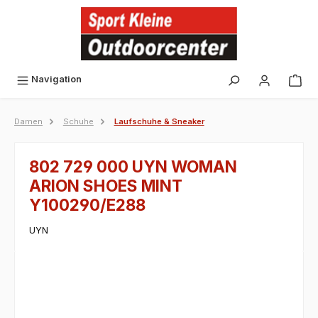
alt springen
Navigation
Damen
Schuhe
Laufschuhe & Sneaker
802 729 000 UYN WOMAN
ARION SHOES MINT
Y100290/E288
UYN
Bildergalerie überspringen