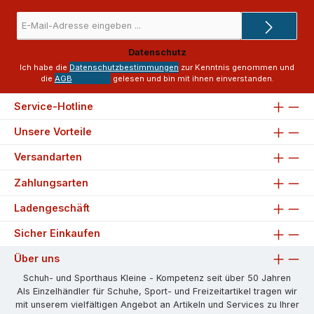
E-
Mail-
Adresse
Datenschutz
*
Ich habe die
Datenschutzbestimmungen
zur Kenntnis genommen und
die
AGB
gelesen und bin mit ihnen einverstanden.
Service-Hotline
Unsere Vorteile
Versandarten
Zahlungsarten
Ladengeschäft
Sicher Einkaufen
Über uns
Schuh- und Sporthaus Kleine - Kompetenz seit über 50 Jahren
Als Einzelhändler für Schuhe, Sport- und Freizeitartikel tragen wir
mit unserem vielfältigen Angebot an Artikeln und Services zu Ihrer