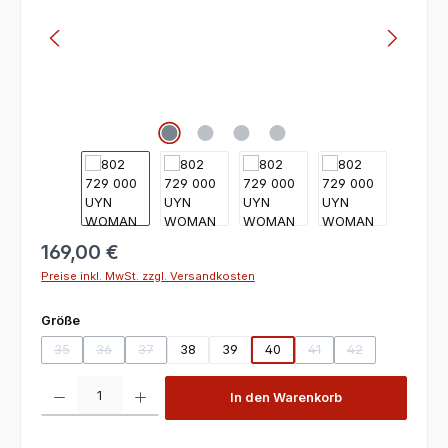
169,00 €
Preise inkl. MwSt. zzgl. Versandkosten
auswählen
Größe
35
36
37
38
39
40
41
42
(Diese Option ist zurzeit nicht verfügbar.)
(Diese Option ist zurzeit nicht verfügbar.)
(Diese Option ist zurzeit nicht verfügbar.)
(Diese Option ist zurzeit
(Diese Option ist
Produkt Anzahl: Gib den gewünschten Wert ein oder benutze die Scha
In den Warenkorb