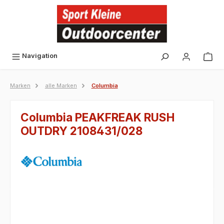
alt springen
Navigation
Marken
alle Marken
Columbia
Columbia PEAKFREAK RUSH
OUTDRY 2108431/028
Bildergalerie überspringen