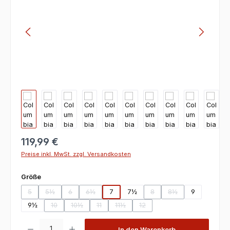
119,99 €
Preise inkl. MwSt. zzgl. Versandkosten
auswählen
Größe
5
5½
6
6½
7
7½
8
8½
9
(Diese Option ist zurzeit nicht verfügbar.)
(Diese Option ist zurzeit nicht verfügbar.)
(Diese Option ist zurzeit nicht verfügbar.)
(Diese Option ist zurzeit nicht verfügbar.)
(Diese Option ist zurzeit ni
(Diese Option ist zur
9½
10
10½
11
11½
12
(Diese Option ist zurzeit nicht verfügbar.)
(Diese Option ist zurzeit nicht verfügbar.)
(Diese Option ist zurzeit nicht verfügbar.)
(Diese Option ist zurzeit nicht verfügba
(Diese Option ist zurzeit nicht 
Produkt Anzahl: Gib den gewünschten Wert ein oder benutze die Scha
In den Warenkorb