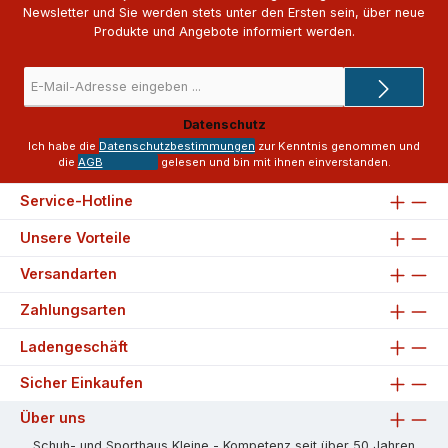
Newsletter und Sie werden stets unter den Ersten sein, über neue
Produkte und Angebote informiert werden.
E-
Mail-
Adresse
Datenschutz
*
Ich habe die
Datenschutzbestimmungen
zur Kenntnis genommen und
die
AGB
gelesen und bin mit ihnen einverstanden.
Service-Hotline
Unsere Vorteile
Versandarten
Zahlungsarten
Ladengeschäft
Sicher Einkaufen
Über uns
Schuh- und Sporthaus Kleine - Kompetenz seit über 50 Jahren