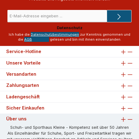
E-
Mail-
Adresse
Datenschutz
*
Ich habe die
Datenschutzbestimmungen
zur Kenntnis genommen und
die
AGB
gelesen und bin mit ihnen einverstanden.
Service-Hotline
Unsere Vorteile
Versandarten
Zahlungsarten
Ladengeschäft
Sicher Einkaufen
Über uns
Schuh- und Sporthaus Kleine - Kompetenz seit über 50 Jahren
Als Einzelhändler für Schuhe, Sport- und Freizeitartikel tragen wir