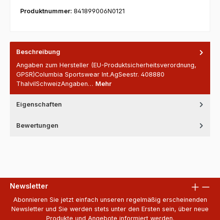
Produktnummer:
841899006N0121
Beschreibung
Angaben zum Hersteller (EU-Produktsicherheitsverordnung,
GPSR)Columbia Sportswear Int.AgSeestr. 408880
ThalvilSchweizAngaben…
Mehr
Eigenschaften
Bewertungen
Newsletter
Abonnieren Sie jetzt einfach unseren regelmäßig erscheinenden
Newsletter und Sie werden stets unter den Ersten sein, über neue
Produkte und Angebote informiert werden.