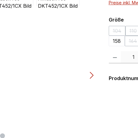
Preise inkl. M
ausw
Größe
104
110
(Diese Opti
(D
158
164
(D
Produkt Anzahl:
Produktnu