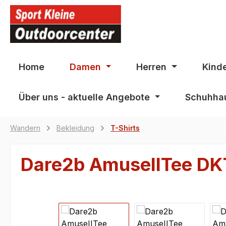
springen
Zur Hauptnavigation springen
Home
Damen
Herren
Kind
Über uns - aktuelle Angebote
Schuhhau
Wandern
Bekleidung
T-Shirts
Dare2b AmuseIITee D
Bildergalerie überspringen