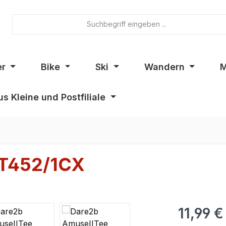
er
Bike
Ski
Wandern
M
s Kleine und Postfiliale
KT452/1CX
11,99 €