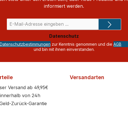
informiert werden.
E-
Mail-
Adresse
Datenschutz
*
Datenschutzbestimmungen
zur Kenntnis genommen und die
AGB
und bin mit ihnen einverstanden.
teile
Versandarten
ser Versand ab 49,95€
innerhalb von 24h
Geld-Zurück-Garantie