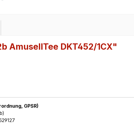
e2b AmuseIITee DKT452/1CX"
rordnung, GPSR)
b)
529127