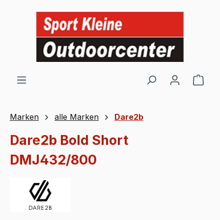
Zum Hauptinhalt springen
Ware
Marken
alle Marken
Dare2b
Dare2b Bold Short
DMJ432/800