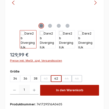
129,99 €
Preise inkl. MwSt. zzgl. Versandkosten
auswählen
Größe
34
36
38
40
42
44
46
(Diese Option ist zurzeit nicht verfügbar.)
(Diese Option ist zurzeit nicht v
(Diese Option ist zurzeit
Produkt Anzahl: Gib den gewünschten Wert ein oder benutze die Scha
In den Warenkorb
Produktnummer:
741729516A0405