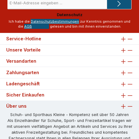
Mail-
Adresse
Datenschutz
*
Ich habe die
Datenschutzbestimmungen
zur Kenntnis genommen und
die
AGB
gelesen und bin mit ihnen einverstanden.
Service-Hotline
Unsere Vorteile
Versandarten
Zahlungsarten
Ladengeschäft
Sicher Einkaufen
Über uns
Schuh- und Sporthaus Kleine - Kompetenz seit über 50 Jahren
Als Einzelhändler für Schuhe, Sport- und Freizeitartikel tragen wir
mit unserem vielfältigen Angebot an Artikeln und Services zu Ihrer
aktiven Freizeitgestaltung bei. Freundliches und kompetentes
Fachpersonal steht Ihnen in allen Belangen Ihrer Ausrüstung und