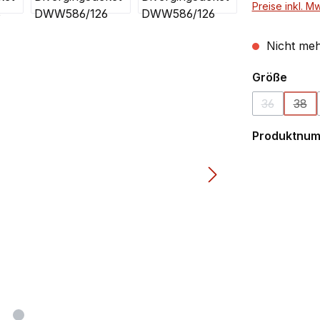
Preise inkl. M
Nicht meh
ausw
Größe
36
38
(Diese Opti
(Die
Produktnu