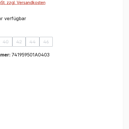
wSt. zzgl. Versandkosten
r verfügbar
ählen
40
42
44
46
on ist zurzeit nicht verfügbar.)
se Option ist zurzeit nicht verfügbar.)
(Diese Option ist zurzeit nicht verfügbar.)
(Diese Option ist zurzeit nicht verfügbar.)
(Diese Option ist zurzeit nicht verfügbar.)
(Diese Option ist zurzeit nicht verfügbar.)
mmer:
741959501A0403