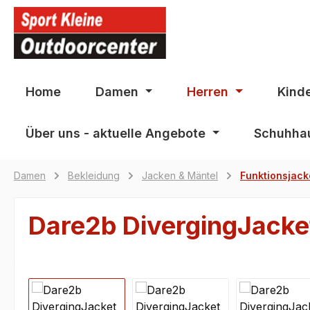
springen
Zur Hauptnavigation springen
Home
Damen
Herren
Kind
Über uns - aktuelle Angebote
Schuhhau
Damen
Bekleidung
Jacken & Mäntel
Funktionsjac
Dare2b DivergingJac
Bildergalerie überspringen