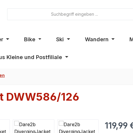
er
Bike
Ski
Wandern
M
s Kleine und Postfiliale
ken
ket DWW586/126
119,99 