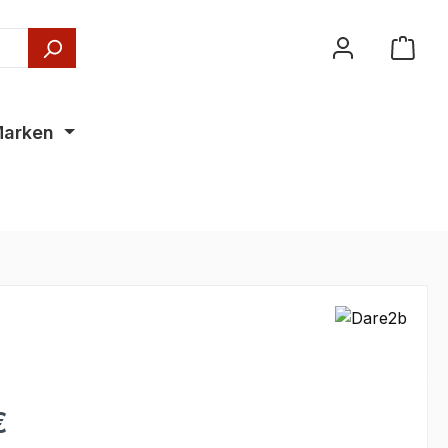
arken
€