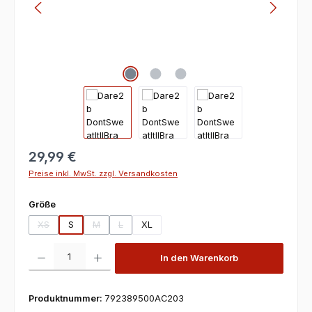
29,99 €
Preise inkl. MwSt. zzgl. Versandkosten
auswählen
Größe
XS
S
M
L
XL
(Diese Option ist zurzeit nicht verfügbar.)
(Diese Option ist zurzeit nicht verfügbar.)
(Diese Option ist zurzeit nicht verfügbar.)
Produkt Anzahl: Gib den gewünschten Wert ein oder benutze die Scha
In den Warenkorb
Produktnummer:
792389500AC203