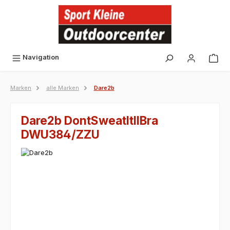
alt springen
Navigation
Marken
alle Marken
Dare2b
Dare2b DontSweatItIIBra
DWU384/ZZU
Bildergalerie überspringen