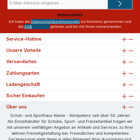
Mail-
Adresse
Datenschutz
*
Ich habe die
Datenschutzbestimmungen
zur Kenntnis genommen und
die
AGB
gelesen und bin mit ihnen einverstanden.
Service-Hotline
Unsere Vorteile
Versandarten
Zahlungsarten
Ladengeschäft
Sicher Einkaufen
Über uns
Schuh- und Sporthaus Kleine - Kompetenz seit über 50 Jahren
Als Einzelhändler für Schuhe, Sport- und Freizeitartikel tragen wir
mit unserem vielfältigen Angebot an Artikeln und Services zu Ihrer
aktiven Freizeitgestaltung bei. Freundliches und kompetentes
Fachpersonal steht Ihnen in allen Belangen Ihrer Ausrüstung und