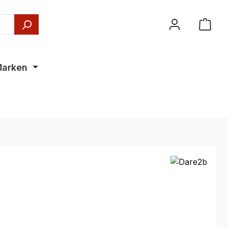
arken
€