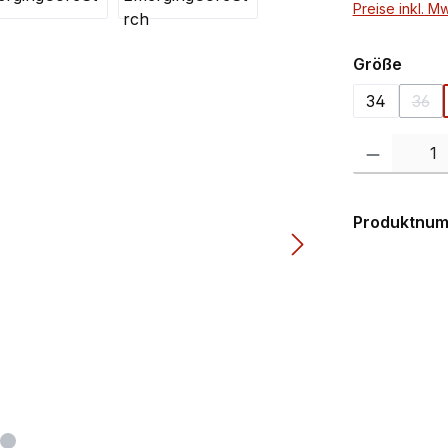
Preise inkl. M
ausw
Größe
34
36
(Die
Produkt Anzahl:
Produktnu