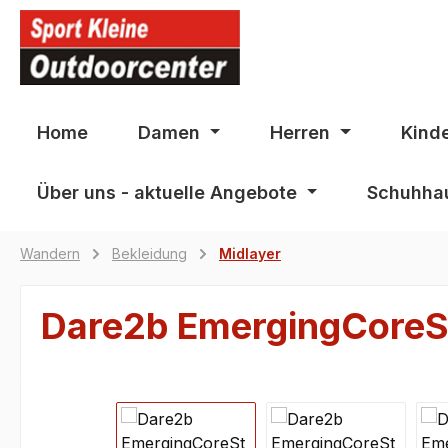
springen
Zur Hauptnavigation springen
Home
Damen
Herren
Kind
Über uns - aktuelle Angebote
Schuhhau
Wandern
Bekleidung
Midlayer
Dare2b EmergingCore
Bildergalerie überspringen