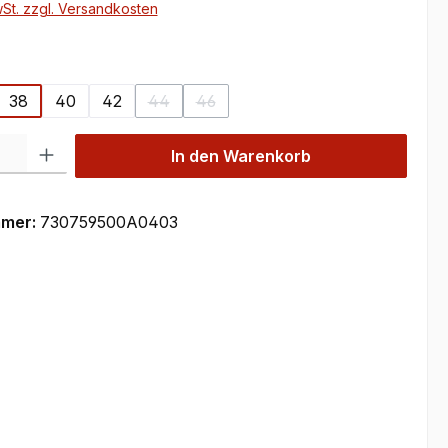
wSt. zzgl. Versandkosten
ählen
38
40
42
44
46
se Option ist zurzeit nicht verfügbar.)
(Diese Option ist zurzeit nicht verfügbar.)
(Diese Option ist zurzeit nicht verfüg
 Gib den gewünschten Wert ein oder benutze die Schaltflächen um die Anzahl
In den Warenkorb
mmer:
730759500A0403