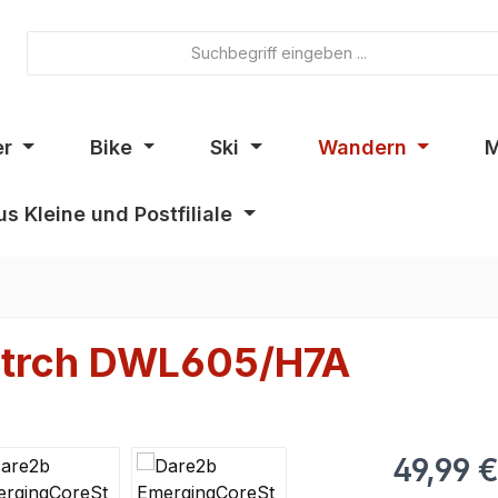
er
Bike
Ski
Wandern
M
s Kleine und Postfiliale
Strch DWL605/H7A
49,99 