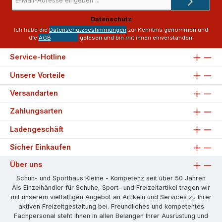
Mail-
Adresse
Datenschutz
*
Ich habe die
Datenschutzbestimmungen
zur Kenntnis genommen und
die
AGB
gelesen und bin mit ihnen einverstanden.
Service-Hotline
Unsere Vorteile
Versandarten
Zahlungsarten
Ladengeschäft
Sicher Einkaufen
Über uns
Schuh- und Sporthaus Kleine - Kompetenz seit über 50 Jahren
Als Einzelhändler für Schuhe, Sport- und Freizeitartikel tragen wir
mit unserem vielfältigen Angebot an Artikeln und Services zu Ihrer
aktiven Freizeitgestaltung bei. Freundliches und kompetentes
Fachpersonal steht Ihnen in allen Belangen Ihrer Ausrüstung und