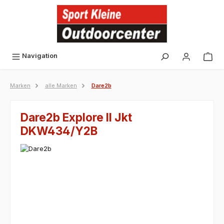
alt springen
Navigation
Marken
alle Marken
Dare2b
Dare2b Explore II Jkt
DKW434/Y2B
Bildergalerie überspringen