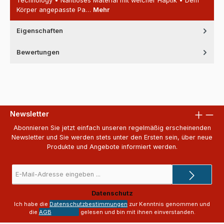
Technology • Nahtloses Material mit weicher Haptik • Dem
Körper angepasste Pa…
Mehr
Eigenschaften
Bewertungen
Newsletter
Abonnieren Sie jetzt einfach unseren regelmäßig erscheinenden
Newsletter und Sie werden stets unter den Ersten sein, über neue
Produkte und Angebote informiert werden.
E-
Mail-
Adresse
Datenschutz
*
Ich habe die
Datenschutzbestimmungen
zur Kenntnis genommen und
die
AGB
gelesen und bin mit ihnen einverstanden.