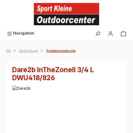
alt springen
Navigation
Ski
Bekleidung
Funktionswäsche
Dare2b InTheZoneII 3/4 L
DWU418/826
Bildergalerie überspringen