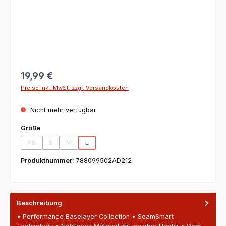
19,99 €
Preise inkl. MwSt. zzgl. Versandkosten
Nicht mehr verfügbar
auswählen
Größe
XS
S
M
L
(Diese Option ist zurzeit nicht verfügbar.)
(Diese Option ist zurzeit nicht verfügbar.)
(Diese Option ist zurzeit nicht verfügbar.)
(Diese Option ist zurzeit nicht verfügbar.)
Produktnummer:
788099502AD212
Beschreibung
• Performance Baselayer Collection • SeamSmart