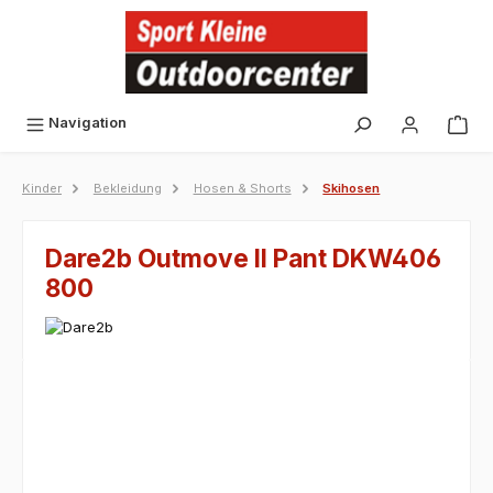
alt springen
Navigation
Kinder
Bekleidung
Hosen & Shorts
Skihosen
Dare2b Outmove II Pant DKW406
800
Bildergalerie überspringen