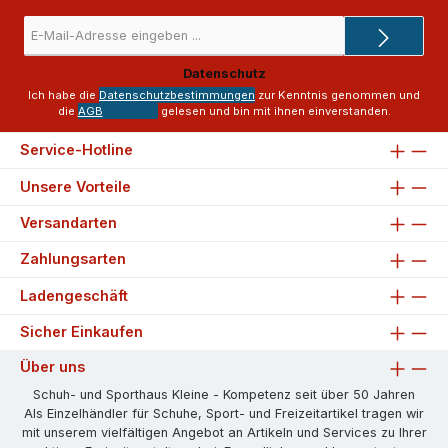
E-
Mail-
Adresse
Datenschutz
*
Ich habe die
Datenschutzbestimmungen
zur Kenntnis genommen und
die
AGB
gelesen und bin mit ihnen einverstanden.
Service-Hotline
Unsere Vorteile
Versandarten
Zahlungsarten
Ladengeschäft
Sicher Einkaufen
Über uns
Schuh- und Sporthaus Kleine - Kompetenz seit über 50 Jahren
Als Einzelhändler für Schuhe, Sport- und Freizeitartikel tragen wir
mit unserem vielfältigen Angebot an Artikeln und Services zu Ihrer