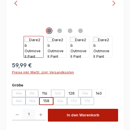
59,99 €
Preise inkl. MwSt. zzgl. Versandkosten
auswählen
Größe
104
110
116
122
128
134
140
(Diese Option ist zurzeit nicht verfügbar.)
(Diese Option ist zurzeit nicht verfügbar.)
(Diese Option ist zurzeit nicht verfügbar.)
(Diese Option ist zurzeit nic
146
152
158
164
170
176
(Diese Option ist zurzeit nicht verfügbar.)
(Diese Option ist zurzeit nicht verfügbar.)
(Diese Option ist zurzeit nicht verfügbar.)
(Diese Option ist zurzeit nicht verf
(Diese Option ist zurzeit ni
Produkt Anzahl: Gib den gewünschten Wert ein oder benutze die Scha
In den Warenkorb