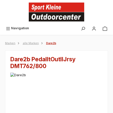
alt springen
Navigation
Marken
alle Marken
Dare2b
Dare2b PedalItOutIIJrsy
DMT762/800
Bildergalerie überspringen