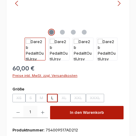
60,00 €
Preise inkl. MwSt. zzgl. Versandkosten
auswählen
Größe
XS
S
M
L
XL
XXL
XXXL
(Diese Option ist zurzeit nicht verfügbar.)
(Diese Option ist zurzeit nicht verfügbar.)
(Diese Option ist zurzeit nicht verfügbar.)
(Diese Option ist zurzeit nicht verfügbar.)
(Diese Option ist zurzeit nicht verf
(Diese Option ist zurzeit
Produkt Anzahl: Gib den gewünschten Wert ein oder benutze die Scha
In den Warenkorb
Produktnummer:
754009517AD212