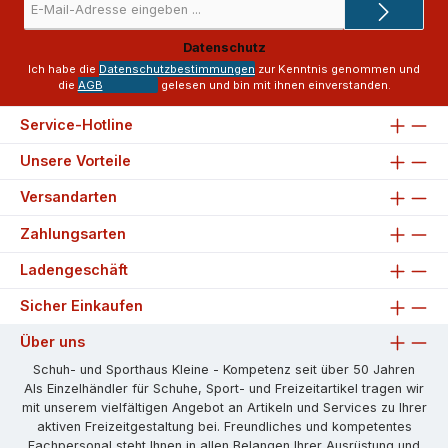
Mail-
Adresse
Datenschutz
*
Ich habe die
Datenschutzbestimmungen
zur Kenntnis genommen und
die
AGB
gelesen und bin mit ihnen einverstanden.
Service-Hotline
Unsere Vorteile
Versandarten
Zahlungsarten
Ladengeschäft
Sicher Einkaufen
Über uns
Schuh- und Sporthaus Kleine - Kompetenz seit über 50 Jahren
Als Einzelhändler für Schuhe, Sport- und Freizeitartikel tragen wir
mit unserem vielfältigen Angebot an Artikeln und Services zu Ihrer
aktiven Freizeitgestaltung bei. Freundliches und kompetentes
Fachpersonal steht Ihnen in allen Belangen Ihrer Ausrüstung und