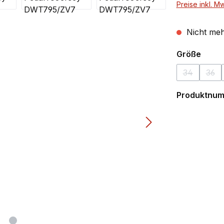
Preise inkl. M
Nicht meh
ausw
Größe
34
36
(Diese Opti
(Die
Produktnu