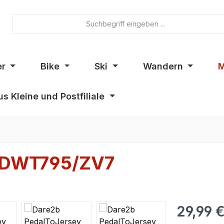
er
Bike
Ski
Wandern
M
s Kleine und Postfiliale
y DWT795/ZV7
29,99 