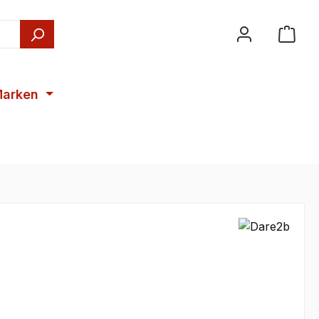
arken
€