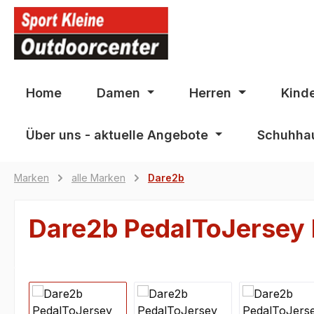
springen
Zur Hauptnavigation springen
Home
Damen
Herren
Kind
Über uns - aktuelle Angebote
Schuhhau
Marken
alle Marken
Dare2b
Dare2b PedalToJerse
Bildergalerie überspringen