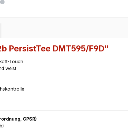
2b PersistTee DMT595/F9D"
-Soft-Touch
nd weist
chskontrolle
rordnung, GPSR)
b)