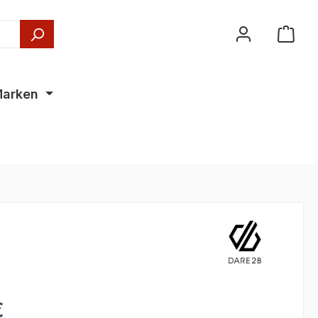
arken
€