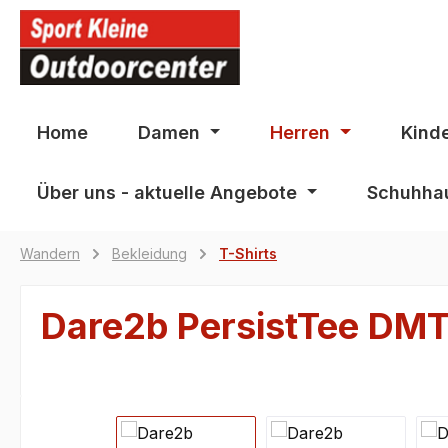
springen
Zur Hauptnavigation springen
Home
Damen
Herren
Kind
Über uns - aktuelle Angebote
Schuhhau
Wandern
Bekleidung
T-Shirts
Dare2b PersistTee DM
Bildergalerie überspringen