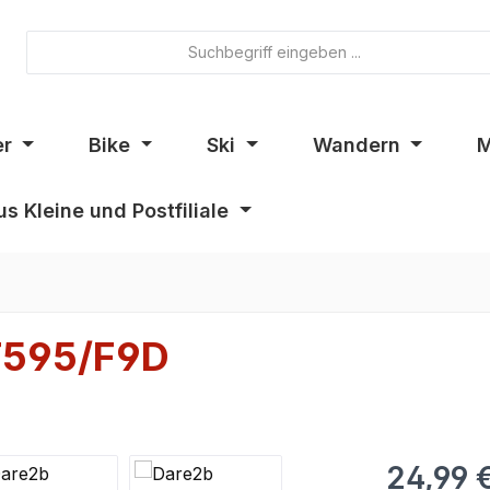
er
Bike
Ski
Wandern
M
s Kleine und Postfiliale
T595/F9D
24,99 