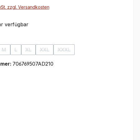
wSt. zzgl. Versandkosten
r verfügbar
ählen
M
L
XL
XXL
XXXL
se Option ist zurzeit nicht verfügbar.)
(Diese Option ist zurzeit nicht verfügbar.)
(Diese Option ist zurzeit nicht verfügbar.)
(Diese Option ist zurzeit nicht verfügbar.)
(Diese Option ist zurzeit nicht verfügbar.)
(Diese Option ist zurzeit nicht verfüg
mmer:
706769507AD210