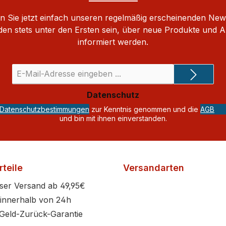
 Sie jetzt einfach unseren regelmäßig erscheinenden New
den stets unter den Ersten sein, über neue Produkte und 
informiert werden.
E-
Mail-
Adresse
Datenschutz
*
Datenschutzbestimmungen
zur Kenntnis genommen und die
AGB
und bin mit ihnen einverstanden.
teile
Versandarten
ser Versand ab 49,95€
innerhalb von 24h
Geld-Zurück-Garantie