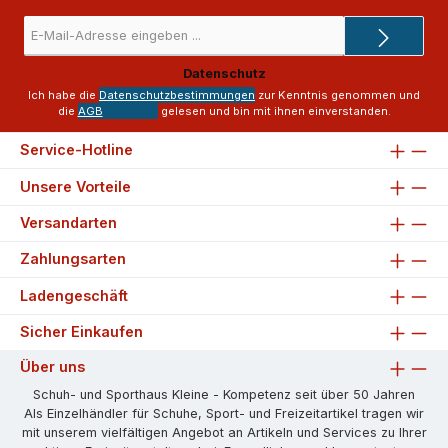
E-
Mail-
Adresse
Datenschutz
*
Ich habe die
Datenschutzbestimmungen
zur Kenntnis genommen und
die
AGB
gelesen und bin mit ihnen einverstanden.
Service-Hotline
Unsere Vorteile
Versandarten
Zahlungsarten
Ladengeschäft
Sicher Einkaufen
Über uns
Schuh- und Sporthaus Kleine - Kompetenz seit über 50 Jahren
Als Einzelhändler für Schuhe, Sport- und Freizeitartikel tragen wir
mit unserem vielfältigen Angebot an Artikeln und Services zu Ihrer