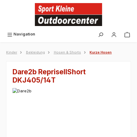
alt springen
Navigation
Kinder
Bekleidung
Hosen & Shorts
Kurze Hosen
Dare2b RepriseIIShort
DKJ405/14T
Bildergalerie überspringen