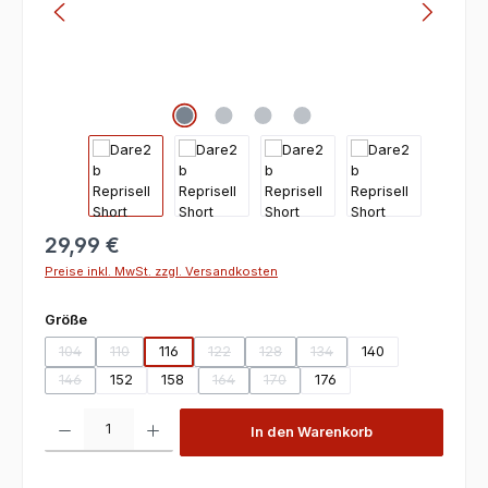
29,99 €
Preise inkl. MwSt. zzgl. Versandkosten
auswählen
Größe
104
110
116
122
128
134
140
(Diese Option ist zurzeit nicht verfügbar.)
(Diese Option ist zurzeit nicht verfügbar.)
(Diese Option ist zurzeit nicht verfügbar.)
(Diese Option ist zurzeit nicht verfüg
(Diese Option ist zurzeit nic
146
152
158
164
170
176
(Diese Option ist zurzeit nicht verfügbar.)
(Diese Option ist zurzeit nicht verfügbar.)
(Diese Option ist zurzeit nicht verfü
Produkt Anzahl: Gib den gewünschten Wert ein oder benutze die Scha
In den Warenkorb