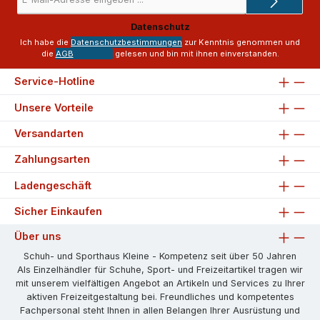
Mail-
Adresse
Datenschutz
*
Ich habe die
Datenschutzbestimmungen
zur Kenntnis genommen und
die
AGB
gelesen und bin mit ihnen einverstanden.
Service-Hotline
Unsere Vorteile
Versandarten
Zahlungsarten
Ladengeschäft
Sicher Einkaufen
Über uns
Schuh- und Sporthaus Kleine - Kompetenz seit über 50 Jahren
Als Einzelhändler für Schuhe, Sport- und Freizeitartikel tragen wir
mit unserem vielfältigen Angebot an Artikeln und Services zu Ihrer
aktiven Freizeitgestaltung bei. Freundliches und kompetentes
Fachpersonal steht Ihnen in allen Belangen Ihrer Ausrüstung und