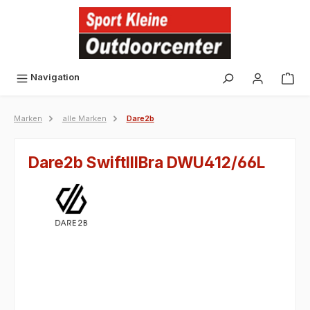
alt springen
Navigation
Marken
alle Marken
Dare2b
Dare2b SwiftIIIBra DWU412/66L
Bildergalerie überspringen