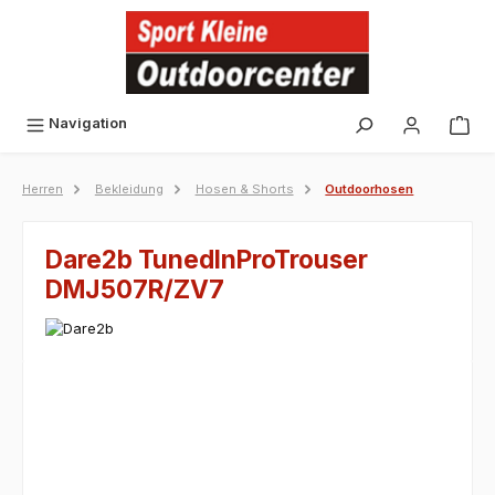
alt springen
Navigation
Herren
Bekleidung
Hosen & Shorts
Outdoorhosen
Dare2b TunedInProTrouser
DMJ507R/ZV7
Bildergalerie überspringen