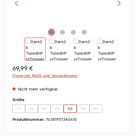
69,99 €
Preise inkl. MwSt. zzgl. Versandkosten
Nicht mehr verfügbar
auswählen
Größe
44
46
48
50
52
54
56
(Diese Option ist zurzeit nicht verfügbar.)
(Diese Option ist zurzeit nicht verfügbar.)
(Diese Option ist zurzeit nicht verfügbar.)
(Diese Option ist zurzeit nicht verfügbar.)
(Diese Option ist zurzeit nicht verfügbar
(Diese Option ist zurzeit nicht v
(Diese Option ist zurzeit
Produktnummer:
743819513A0410