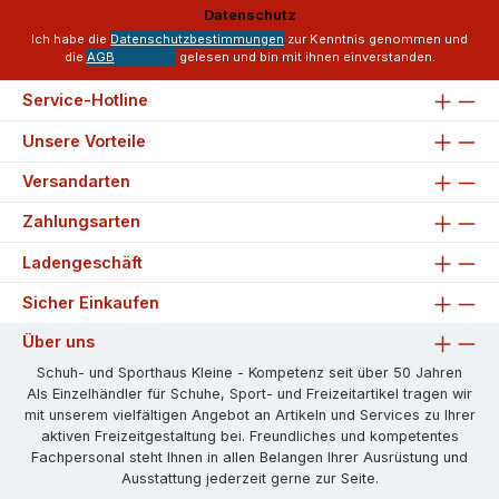
Adresse
Datenschutz
*
Ich habe die
Datenschutzbestimmungen
zur Kenntnis genommen und
die
AGB
gelesen und bin mit ihnen einverstanden.
Service-Hotline
Unsere Vorteile
Versandarten
Zahlungsarten
Ladengeschäft
Sicher Einkaufen
Über uns
Schuh- und Sporthaus Kleine - Kompetenz seit über 50 Jahren
Als Einzelhändler für Schuhe, Sport- und Freizeitartikel tragen wir
mit unserem vielfältigen Angebot an Artikeln und Services zu Ihrer
aktiven Freizeitgestaltung bei. Freundliches und kompetentes
Fachpersonal steht Ihnen in allen Belangen Ihrer Ausrüstung und
Ausstattung jederzeit gerne zur Seite.