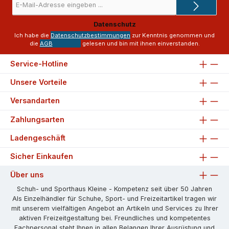
Mail-
Adresse
Datenschutz
*
Ich habe die
Datenschutzbestimmungen
zur Kenntnis genommen und
die
AGB
gelesen und bin mit ihnen einverstanden.
Service-Hotline
Unsere Vorteile
Versandarten
Zahlungsarten
Ladengeschäft
Sicher Einkaufen
Über uns
Schuh- und Sporthaus Kleine - Kompetenz seit über 50 Jahren
Als Einzelhändler für Schuhe, Sport- und Freizeitartikel tragen wir
mit unserem vielfältigen Angebot an Artikeln und Services zu Ihrer
aktiven Freizeitgestaltung bei. Freundliches und kompetentes
Fachpersonal steht Ihnen in allen Belangen Ihrer Ausrüstung und