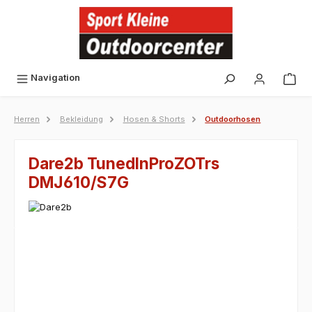
alt springen
Navigation
Herren
Bekleidung
Hosen & Shorts
Outdoorhosen
Dare2b TunedInProZOTrs
DMJ610/S7G
Bildergalerie überspringen