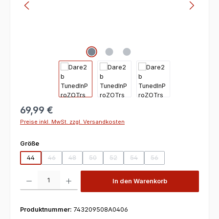
69,99 €
Preise inkl. MwSt. zzgl. Versandkosten
auswählen
Größe
44
46
48
50
52
54
56
(Diese Option ist zurzeit nicht verfügbar.)
(Diese Option ist zurzeit nicht verfügbar.)
(Diese Option ist zurzeit nicht verfügbar.)
(Diese Option ist zurzeit nicht verfügbar
(Diese Option ist zurzeit nicht v
(Diese Option ist zurzeit
Produkt Anzahl: Gib den gewünschten Wert ein oder benutze die Scha
In den Warenkorb
Produktnummer:
743209508A0406