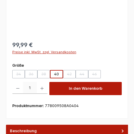
99,99 €
Preise inkl. MwSt. zzgl. Versandkosten
auswählen
Größe
34
36
38
40
42
44
46
(Diese Option ist zurzeit nicht verfügbar.)
(Diese Option ist zurzeit nicht verfügbar.)
(Diese Option ist zurzeit nicht verfügbar.)
(Diese Option ist zurzeit nicht verfügbar
(Diese Option ist zurzeit nicht v
(Diese Option ist zurzeit
Produkt Anzahl: Gib den gewünschten Wert ein oder benutze die Scha
In den Warenkorb
Produktnummer:
778009508A0404
Beschreibung