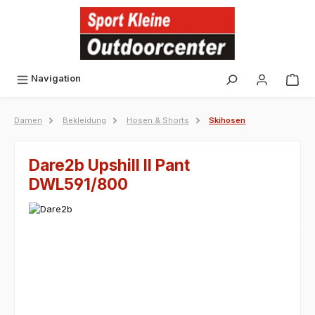
alt springen
Navigation
Damen
Bekleidung
Hosen & Shorts
Skihosen
Dare2b Upshill II Pant
DWL591/800
Bildergalerie überspringen