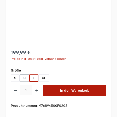
199,99 €
Preise inkl. MwSt. zzgl. Versandkosten
auswählen
Größe
S
M
L
XL
(Diese Option ist zurzeit nicht verfügbar.)
Produkt Anzahl: Gib den gewünschten Wert ein oder benutze die Scha
In den Warenkorb
Produktnummer:
976894500F0203