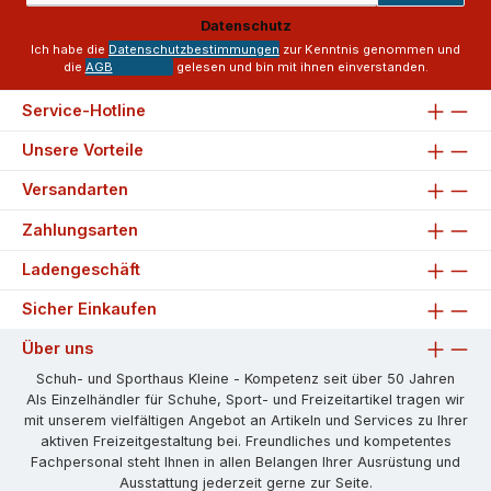
Adresse
Datenschutz
*
Ich habe die
Datenschutzbestimmungen
zur Kenntnis genommen und
die
AGB
gelesen und bin mit ihnen einverstanden.
Service-Hotline
Unsere Vorteile
Versandarten
Zahlungsarten
Ladengeschäft
Sicher Einkaufen
Über uns
Schuh- und Sporthaus Kleine - Kompetenz seit über 50 Jahren
Als Einzelhändler für Schuhe, Sport- und Freizeitartikel tragen wir
mit unserem vielfältigen Angebot an Artikeln und Services zu Ihrer
aktiven Freizeitgestaltung bei. Freundliches und kompetentes
Fachpersonal steht Ihnen in allen Belangen Ihrer Ausrüstung und
Ausstattung jederzeit gerne zur Seite.