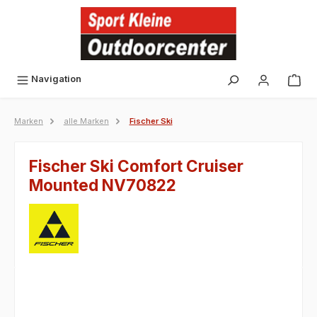
alt springen
Navigation
Marken
alle Marken
Fischer Ski
Fischer Ski Comfort Cruiser
Mounted NV70822
Bildergalerie überspringen