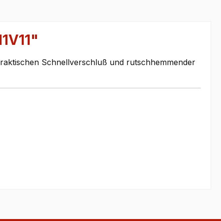
11V11"
t praktischen Schnellverschluß und rutschhemmender