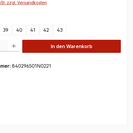
wSt. zzgl. Versandkosten
ählen
39
40
41
42
43
 Gib den gewünschten Wert ein oder benutze die Schaltflächen um die Anzahl
In den Warenkorb
mmer:
840296501N0221