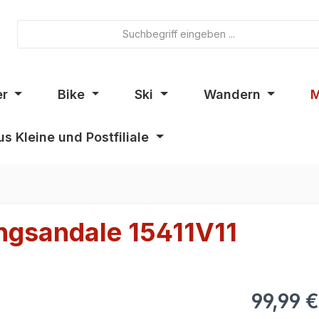
er
Bike
Ski
Wandern
M
s Kleine und Postfiliale
ngsandale 15411V11
99,99 €