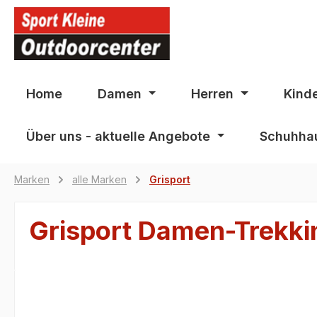
springen
Zur Hauptnavigation springen
Home
Damen
Herren
Kind
Über uns - aktuelle Angebote
Schuhhau
Marken
alle Marken
Grisport
Grisport Damen-Trekki
Bildergalerie überspringen