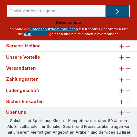
E-
Mail-
Adresse
Datenschutz
*
Ich habe die
Datenschutzbestimmungen
zur Kenntnis genommen und
die
AGB
gelesen und bin mit ihnen einverstanden.
Service-Hotline
Unsere Vorteile
Versandarten
Zahlungsarten
Ladengeschäft
Sicher Einkaufen
Über uns
Schuh- und Sporthaus Kleine - Kompetenz seit über 50 Jahren
Als Einzelhändler für Schuhe, Sport- und Freizeitartikel tragen wir
mit unserem vielfältigen Angebot an Artikeln und Services zu Ihrer