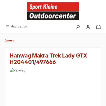
alt springen
Navigation
Damen
Hanwag Makra Trek Lady GTX
H204401/497666
Bildergalerie überspringen