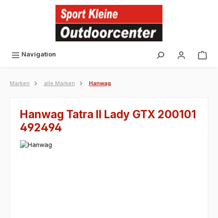
alt springen
Navigation
Marken
alle Marken
Hanwag
Hanwag Tatra II Lady GTX 200101
492494
Bildergalerie überspringen