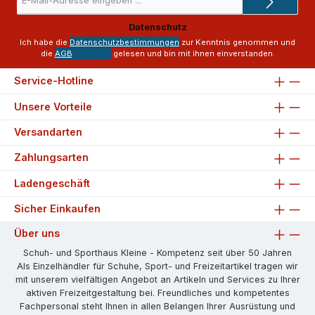
Mail-
Adresse
Datenschutz
*
Ich habe die
Datenschutzbestimmungen
zur Kenntnis genommen und
die
AGB
gelesen und bin mit ihnen einverstanden.
Service-Hotline
Unsere Vorteile
Versandarten
Zahlungsarten
Ladengeschäft
Sicher Einkaufen
Über uns
Schuh- und Sporthaus Kleine - Kompetenz seit über 50 Jahren
Als Einzelhändler für Schuhe, Sport- und Freizeitartikel tragen wir
mit unserem vielfältigen Angebot an Artikeln und Services zu Ihrer
aktiven Freizeitgestaltung bei. Freundliches und kompetentes
Fachpersonal steht Ihnen in allen Belangen Ihrer Ausrüstung und