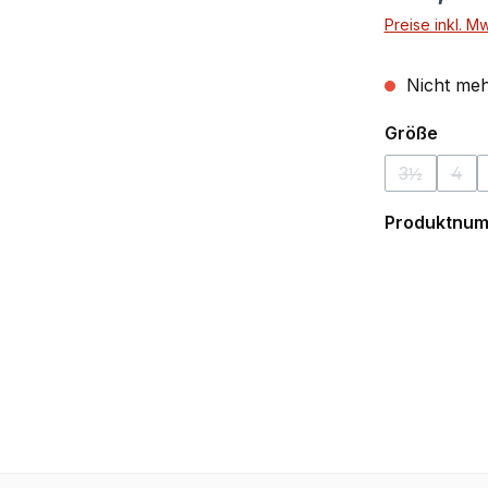
Preise inkl. M
Nicht meh
ausw
Größe
3½
4
(Diese Opti
(Die
Produktnu