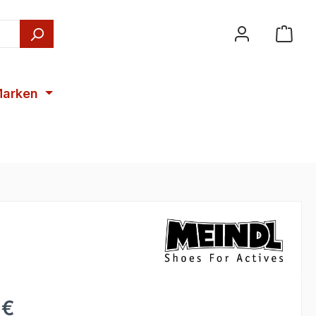
arken
 €