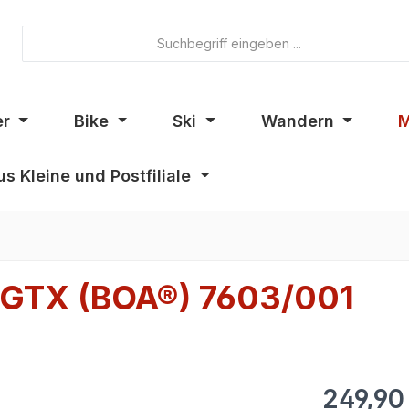
er
Bike
Ski
Wandern
M
s Kleine und Postfiliale
 GTX (BOA®) 7603/001
249,90