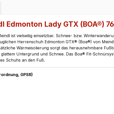
dl Edmonton Lady GTX (BOA®) 7
ndl ist vielseitig einsetzbar. Schnee- bzw. Winterwande
lichen Herrenschuh Edmonton GTX® (Boa®) von Meindl Sp
tzliche Wärmeisolierung sorgt das herausnehmbare Fußbett
 auf glattem Untergrund und Schnee. Das Boa® Fit-Schnürs
des Schuhs an den Fuß.
rordnung, GPSR)