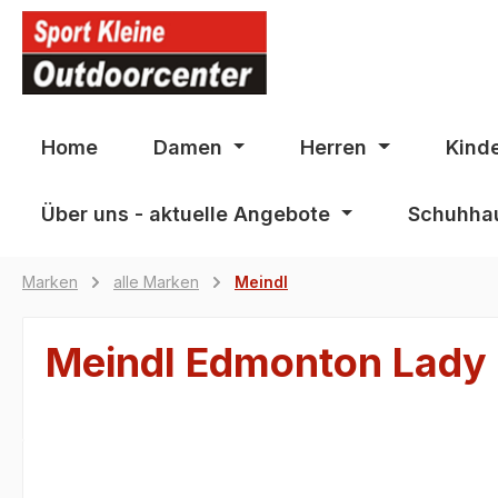
springen
Zur Hauptnavigation springen
Home
Damen
Herren
Kind
Über uns - aktuelle Angebote
Schuhhau
Marken
alle Marken
Meindl
Meindl Edmonton Lady
Bildergalerie überspringen