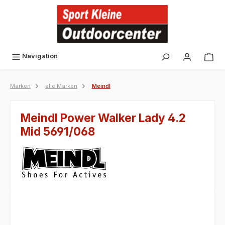
alt springen
Navigation
Marken
alle Marken
Meindl
Meindl Power Walker Lady 4.2
Mid 5691/068
Bildergalerie überspringen