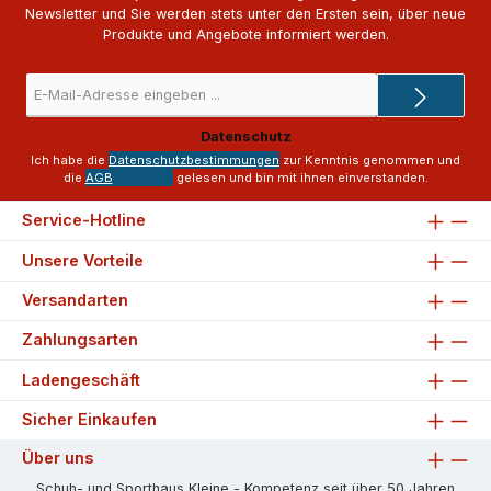
Newsletter und Sie werden stets unter den Ersten sein, über neue
Produkte und Angebote informiert werden.
E-
Mail-
Adresse
Datenschutz
*
Ich habe die
Datenschutzbestimmungen
zur Kenntnis genommen und
die
AGB
gelesen und bin mit ihnen einverstanden.
Service-Hotline
Unsere Vorteile
Versandarten
Zahlungsarten
Ladengeschäft
Sicher Einkaufen
Über uns
Schuh- und Sporthaus Kleine - Kompetenz seit über 50 Jahren