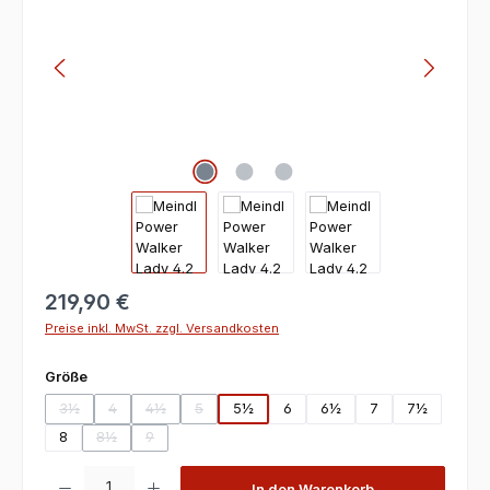
219,90 €
Preise inkl. MwSt. zzgl. Versandkosten
auswählen
Größe
3½
4
4½
5
5½
6
6½
7
7½
(Diese Option ist zurzeit nicht verfügbar.)
(Diese Option ist zurzeit nicht verfügbar.)
(Diese Option ist zurzeit nicht verfügbar.)
(Diese Option ist zurzeit nicht verfügbar.)
8
8½
9
(Diese Option ist zurzeit nicht verfügbar.)
(Diese Option ist zurzeit nicht verfügbar.)
Produkt Anzahl: Gib den gewünschten Wert ein oder benutze die Scha
In den Warenkorb