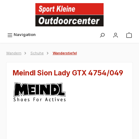
alt springen
Navigation
Wandern
Schuhe
Wanderstiefel
Meindl Sion Lady GTX 4754/049
Bildergalerie überspringen