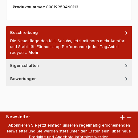
Produktnummer:
808199504N0113
Beschreibung
Die Neuauflage des Kult-Schuhs, jetzt mit noch mehr Komfort
und Stabilität. Für non-stop Performance jeden Tag.Anteil
recyce…
Mehr
Eigenschaften
Bewertungen
Newsletter
Abonnieren Sie jetzt einfach unseren regelmäßig erscheinenden
Newsletter und Sie werden stets unter den Ersten sein, über neue
Produkte und Angebote informiert werden.