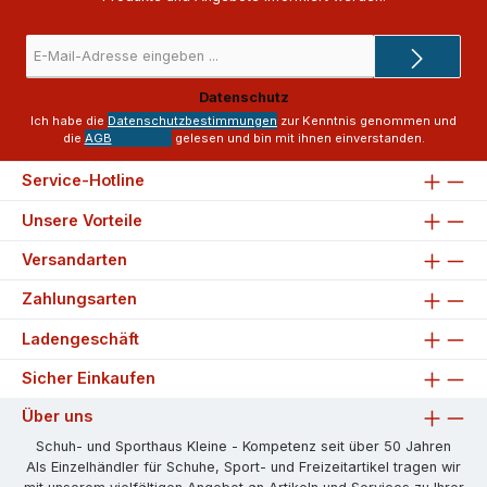
E-
Mail-
Adresse
Datenschutz
*
Ich habe die
Datenschutzbestimmungen
zur Kenntnis genommen und
die
AGB
gelesen und bin mit ihnen einverstanden.
Service-Hotline
Unsere Vorteile
Versandarten
Zahlungsarten
Ladengeschäft
Sicher Einkaufen
Über uns
Schuh- und Sporthaus Kleine - Kompetenz seit über 50 Jahren
Als Einzelhändler für Schuhe, Sport- und Freizeitartikel tragen wir