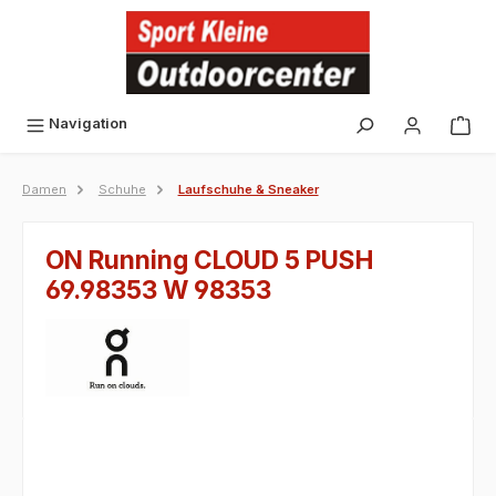
alt springen
Navigation
Damen
Schuhe
Laufschuhe & Sneaker
ON Running CLOUD 5 PUSH
69.98353 W 98353
Bildergalerie überspringen