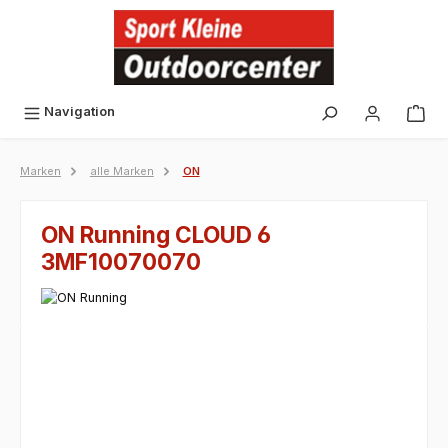
alt springen
Navigation
Marken
alle Marken
ON
ON Running CLOUD 6
3MF10070070
Bildergalerie überspringen