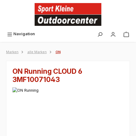
alt springen
Navigation
Marken
alle Marken
ON
ON Running CLOUD 6
3MF10071043
Bildergalerie überspringen