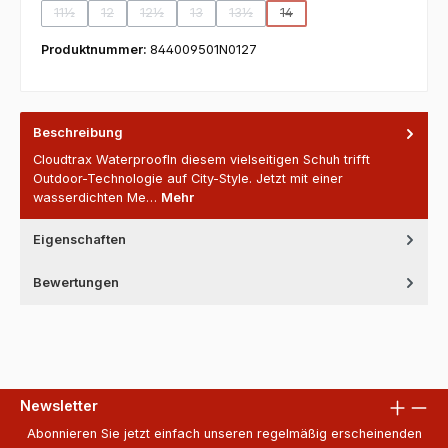
11½
12
12½
13
13½
14
(Diese Option ist zurzeit nicht verfügbar.)
(Diese Option ist zurzeit nicht verfügbar.)
(Diese Option ist zurzeit nicht verfügbar.)
(Diese Option ist zurzeit nicht verfügbar.)
(Diese Option ist zurzeit nicht verfügb
(Diese Option ist zurzeit nich
Produktnummer:
844009501N0127
Beschreibung
Cloudtrax WaterproofIn diesem vielseitigen Schuh trifft
Outdoor-Technologie auf City-Style. Jetzt mit einer
wasserdichten Me…
Mehr
Eigenschaften
Bewertungen
Newsletter
Abonnieren Sie jetzt einfach unseren regelmäßig erscheinenden