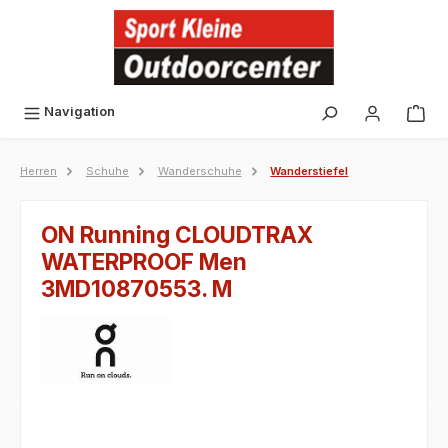
alt springen
Navigation
Herren
Schuhe
Wanderschuhe
Wanderstiefel
ON Running CLOUDTRAX
WATERPROOF Men
3MD10870553. M
Bildergalerie überspringen