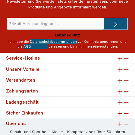
Newsletter und Sie werden stets unter den Ersten sein, über neue
Produkte und Angebote informiert werden.
E-
Mail-
Adresse
Datenschutz
*
Ich habe die
Datenschutzbestimmungen
zur Kenntnis genommen und
die
AGB
gelesen und bin mit ihnen einverstanden.
Service-Hotline
Unsere Vorteile
Versandarten
Zahlungsarten
Ladengeschäft
Sicher Einkaufen
Über uns
Schuh- und Sporthaus Kleine - Kompetenz seit über 50 Jahren