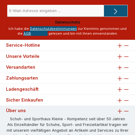
E-
Mail-
Adresse
Datenschutz
*
Ich habe die
Datenschutzbestimmungen
zur Kenntnis genommen und
die
AGB
gelesen und bin mit ihnen einverstanden.
Service-Hotline
Unsere Vorteile
Versandarten
Zahlungsarten
Ladengeschäft
Sicher Einkaufen
Über uns
Schuh- und Sporthaus Kleine - Kompetenz seit über 50 Jahren
Als Einzelhändler für Schuhe, Sport- und Freizeitartikel tragen wir
mit unserem vielfältigen Angebot an Artikeln und Services zu Ihrer