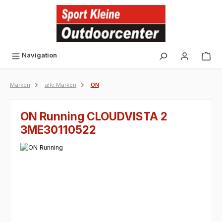
alt springen
Navigation
Marken
alle Marken
ON
ON Running CLOUDVISTA 2
3ME30110522
Bildergalerie überspringen