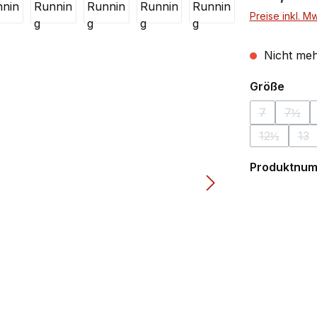
Preise inkl. M
Nicht meh
ausw
Größe
7
7½
(Diese Optio
(Dies
12½
13
(Diese Opti
(Di
Produktnu