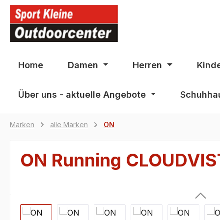
springen
Zur Hauptnavigation springen
Home
Damen
Herren
Kind
Über uns - aktuelle Angebote
Schuhhau
Marken
alle Marken
ON
ON Running CLOUDVIS
Bildergalerie überspringen