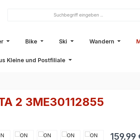
er
Bike
Ski
Wandern
M
s Kleine und Postfiliale
TA 2 3ME30112855
159,99 