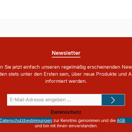
Newsletter
 Sie jetzt einfach unseren regelmäßig erscheinenden New
den stets unter den Ersten sein, über neue Produkte und 
informiert werden.
E-
Mail-
Adresse
Datenschutz
*
Datenschutzbestimmungen
zur Kenntnis genommen und die
AGB
und bin mit ihnen einverstanden.