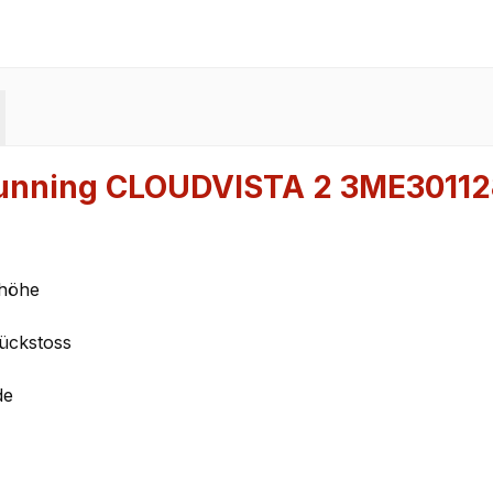
Running CLOUDVISTA 2 3ME3011
lhöhe
Rückstoss
de