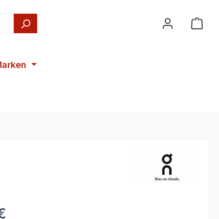
arken
€