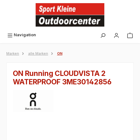
alt springen
Navigation
Marken
alle Marken
ON
ON Running CLOUDVISTA 2
WATERPROOF 3ME30142856
Bildergalerie überspringen