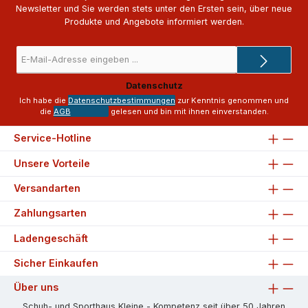
Newsletter und Sie werden stets unter den Ersten sein, über neue
Produkte und Angebote informiert werden.
E-
Mail-
Adresse
Datenschutz
*
Ich habe die
Datenschutzbestimmungen
zur Kenntnis genommen und
die
AGB
gelesen und bin mit ihnen einverstanden.
Service-Hotline
Unsere Vorteile
Versandarten
Zahlungsarten
Ladengeschäft
Sicher Einkaufen
Über uns
Schuh- und Sporthaus Kleine - Kompetenz seit über 50 Jahren