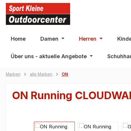
springen
Zur Hauptnavigation springen
Home
Damen
Herren
Kind
Über uns - aktuelle Angebote
Schuhhau
Marken
alle Marken
ON
ON Running CLOUDWA
Bildergalerie überspringen