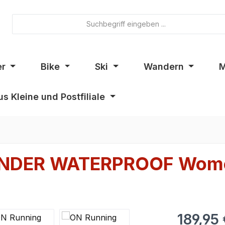
er
Bike
Ski
Wandern
M
s Kleine und Postfiliale
NDER WATERPROOF Wome
189,95 