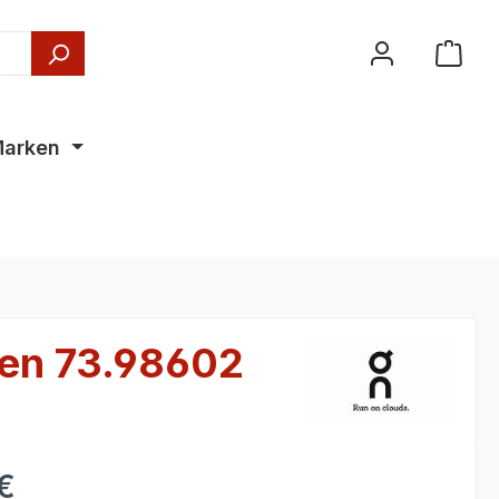
arken
n 73.98602
€