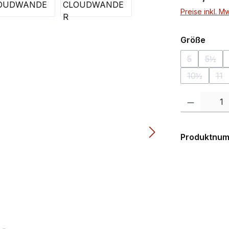
Preise inkl. M
ausw
Größe
5
5½
(Diese Optio
(Diese
10½
11
(Diese Opt
(Di
Produkt Anzahl:
Produktnu