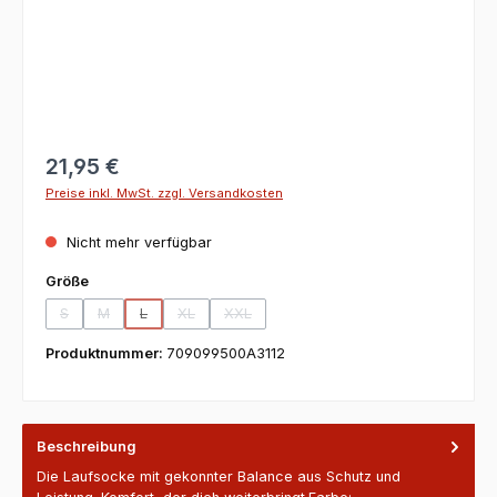
21,95 €
Preise inkl. MwSt. zzgl. Versandkosten
Nicht mehr verfügbar
auswählen
Größe
S
M
L
XL
XXL
(Diese Option ist zurzeit nicht verfügbar.)
(Diese Option ist zurzeit nicht verfügbar.)
(Diese Option ist zurzeit nicht verfügbar.)
(Diese Option ist zurzeit nicht verfügbar.)
(Diese Option ist zurzeit nicht verfügbar.)
Produktnummer:
709099500A3112
Beschreibung
Die Laufsocke mit gekonnter Balance aus Schutz und