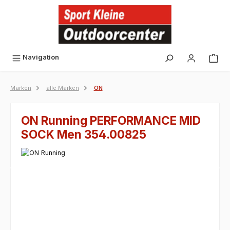
alt springen
Navigation
Marken
alle Marken
ON
ON Running PERFORMANCE MID
SOCK Men 354.00825
Bildergalerie überspringen