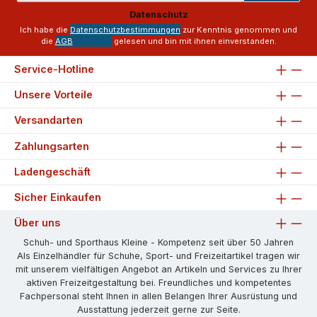
Adresse
Datenschutz
*
Ich habe die
Datenschutzbestimmungen
zur Kenntnis genommen und
die
AGB
gelesen und bin mit ihnen einverstanden.
Service-Hotline
Unsere Vorteile
Versandarten
Zahlungsarten
Ladengeschäft
Sicher Einkaufen
Über uns
Schuh- und Sporthaus Kleine - Kompetenz seit über 50 Jahren
Als Einzelhändler für Schuhe, Sport- und Freizeitartikel tragen wir
mit unserem vielfältigen Angebot an Artikeln und Services zu Ihrer
aktiven Freizeitgestaltung bei. Freundliches und kompetentes
Fachpersonal steht Ihnen in allen Belangen Ihrer Ausrüstung und
Ausstattung jederzeit gerne zur Seite.