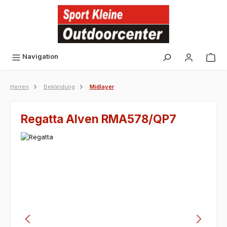
alt springen
Navigation
Herren
Bekleidung
Midlayer
Regatta Alven RMA578/QP7
Bildergalerie überspringen