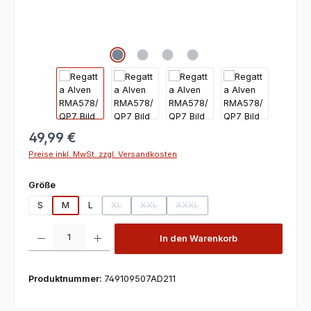
49,99 €
Preise inkl. MwSt. zzgl. Versandkosten
auswählen
Größe
S
M
L
XL
XXL
XXXL
(Diese Option ist zurzeit nicht verfügbar.)
(Diese Option ist zurzeit nicht verfügbar.)
(Diese Option ist zurzeit nicht ve
Produkt Anzahl: Gib den gewünschten Wert ein oder benutze die Scha
In den Warenkorb
Produktnummer:
749109507AD211