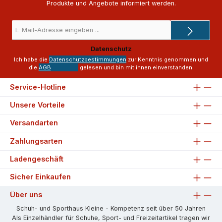
Produkte und Angebote informiert werden.
E-
Mail-
Adresse
Datenschutz
*
Ich habe die
Datenschutzbestimmungen
zur Kenntnis genommen und
die
AGB
gelesen und bin mit ihnen einverstanden.
Service-Hotline
Unsere Vorteile
Versandarten
Zahlungsarten
Ladengeschäft
Sicher Einkaufen
Über uns
Schuh- und Sporthaus Kleine - Kompetenz seit über 50 Jahren
Als Einzelhändler für Schuhe, Sport- und Freizeitartikel tragen wir