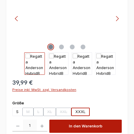
39,99 €
Preise inkl. MwSt. zzgl. Versandkosten
auswählen
Größe
S
M
L
XL
XXL
XXXL
(Diese Option ist zurzeit nicht verfügbar.)
(Diese Option ist zurzeit nicht verfügbar.)
(Diese Option ist zurzeit nicht verfügbar.)
(Diese Option ist zurzeit nicht verfügbar.)
Produkt Anzahl: Gib den gewünschten Wert ein oder benutze die Scha
In den Warenkorb