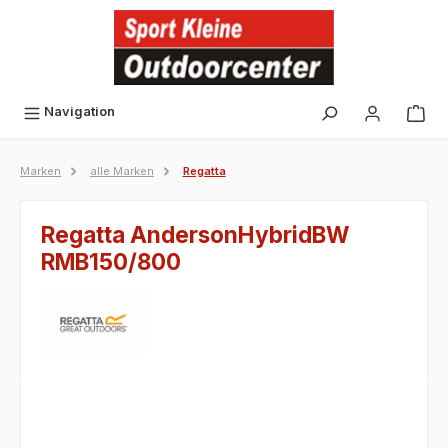
alt springen
Navigation
Marken
alle Marken
Regatta
Regatta AndersonHybridBW
RMB150/800
Bildergalerie überspringen