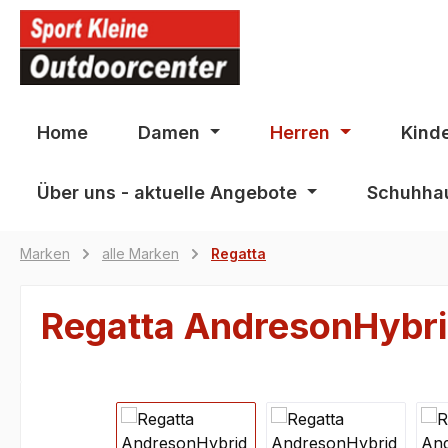
springen
Zur Hauptnavigation springen
Home
Damen
Herren
Kind
Über uns - aktuelle Angebote
Schuhhau
Marken
alle Marken
Regatta
Regatta AndresonHybr
Bildergalerie überspringen