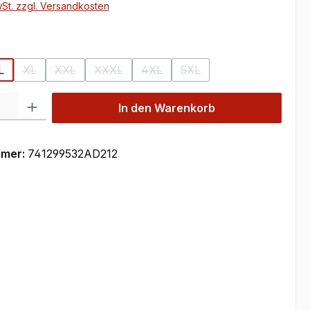
wSt. zzgl. Versandkosten
ählen
L
XL
XXL
XXXL
4XL
5XL
n ist zurzeit nicht verfügbar.)
(Diese Option ist zurzeit nicht verfügbar.)
(Diese Option ist zurzeit nicht verfügbar.)
(Diese Option ist zurzeit nicht verfügbar.)
(Diese Option ist zurzeit nicht verf
(Diese Option ist zurzeit n
 Gib den gewünschten Wert ein oder benutze die Schaltflächen um die Anzahl
In den Warenkorb
mmer:
741299532AD212