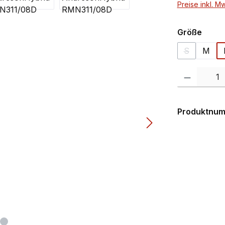
Preise inkl. M
ausw
Größe
S
M
(Diese Optio
Produkt Anzahl:
Produktnu