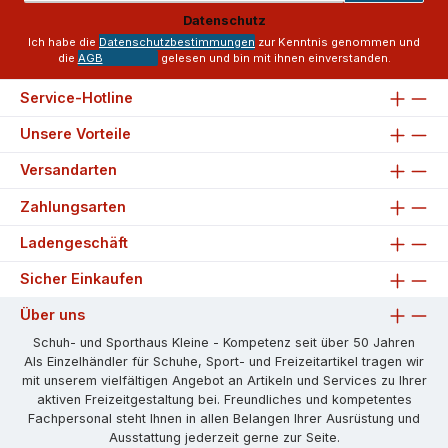
Adresse
Datenschutz
*
Ich habe die
Datenschutzbestimmungen
zur Kenntnis genommen und
die
AGB
gelesen und bin mit ihnen einverstanden.
Service-Hotline
Unsere Vorteile
Versandarten
Zahlungsarten
Ladengeschäft
Sicher Einkaufen
Über uns
Schuh- und Sporthaus Kleine - Kompetenz seit über 50 Jahren
Als Einzelhändler für Schuhe, Sport- und Freizeitartikel tragen wir
mit unserem vielfältigen Angebot an Artikeln und Services zu Ihrer
aktiven Freizeitgestaltung bei. Freundliches und kompetentes
Fachpersonal steht Ihnen in allen Belangen Ihrer Ausrüstung und
Ausstattung jederzeit gerne zur Seite.