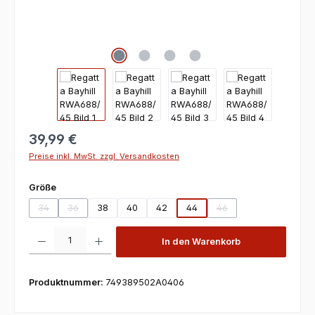
39,99 €
Preise inkl. MwSt. zzgl. Versandkosten
auswählen
Größe
34
36
38
40
42
44
46
(Diese Option ist zurzeit nicht verfügbar.)
(Diese Option ist zurzeit nicht verfügbar.)
(Diese Option ist zurzeit
Produkt Anzahl: Gib den gewünschten Wert ein oder benutze die Scha
In den Warenkorb
Produktnummer:
749389502A0406