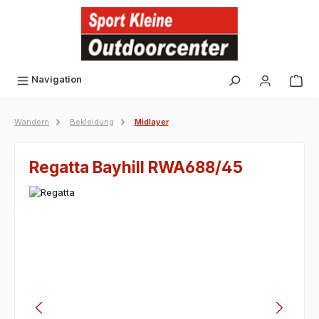
alt springen
Navigation
Wandern
Bekleidung
Midlayer
Regatta Bayhill RWA688/45
Bildergalerie überspringen