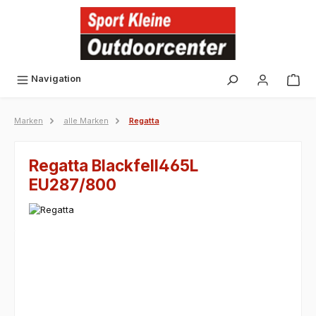
alt springen
Navigation
Marken
alle Marken
Regatta
Regatta Blackfell465L
EU287/800
Bildergalerie überspringen