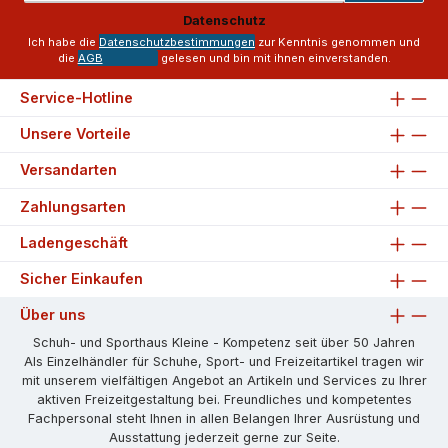
Adresse
Datenschutz
*
Ich habe die
Datenschutzbestimmungen
zur Kenntnis genommen und
die
AGB
gelesen und bin mit ihnen einverstanden.
Service-Hotline
Unsere Vorteile
Versandarten
Zahlungsarten
Ladengeschäft
Sicher Einkaufen
Über uns
Schuh- und Sporthaus Kleine - Kompetenz seit über 50 Jahren
Als Einzelhändler für Schuhe, Sport- und Freizeitartikel tragen wir
mit unserem vielfältigen Angebot an Artikeln und Services zu Ihrer
aktiven Freizeitgestaltung bei. Freundliches und kompetentes
Fachpersonal steht Ihnen in allen Belangen Ihrer Ausrüstung und
Ausstattung jederzeit gerne zur Seite.