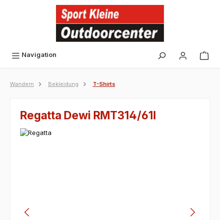
alt springen
Navigation
Wandern
Bekleidung
T-Shirts
Regatta Dewi RMT314/61I
Bildergalerie überspringen