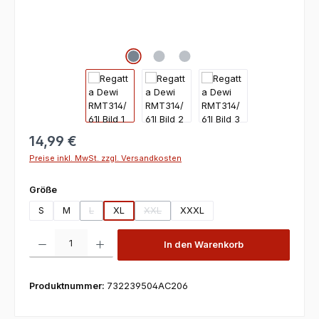
14,99 €
Preise inkl. MwSt. zzgl. Versandkosten
auswählen
Größe
S
M
L
XL
XXL
XXXL
(Diese Option ist zurzeit nicht verfügbar.)
(Diese Option ist zurzeit nicht verfügbar.)
Produkt Anzahl: Gib den gewünschten Wert ein oder benutze die Scha
In den Warenkorb
Produktnummer:
732239504AC206