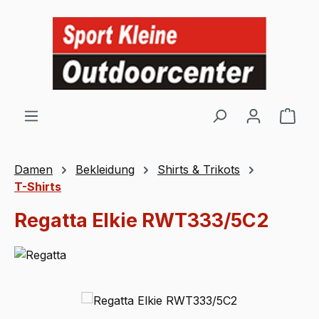
Zum Hauptinhalt springen
Ware
Damen
Bekleidung
Shirts & Trikots
T-Shirts
Regatta Elkie RWT333/5C2
Bildergalerie überspringen